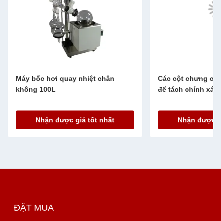
Máy bốc hơi quay nhiệt chân
Các cột chưng cất
không 100L
để tách chính xác
Nhận được giá tốt nhất
Nhận được gi
ĐẶT MUA