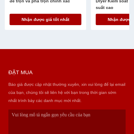
để trộn và pha trộn chính xác
Dryer Kiểm soát nh
suất cao
Nhận được giá tốt nhất
Nhận được gi
ĐẶT MUA
Báo giá được cập nhật thường xuyên, xin vui lòng để lại email
của bạn, chúng tôi sẽ liên hệ với bạn trong thời gian sớm
nhất trình bày các danh mục mới nhất.