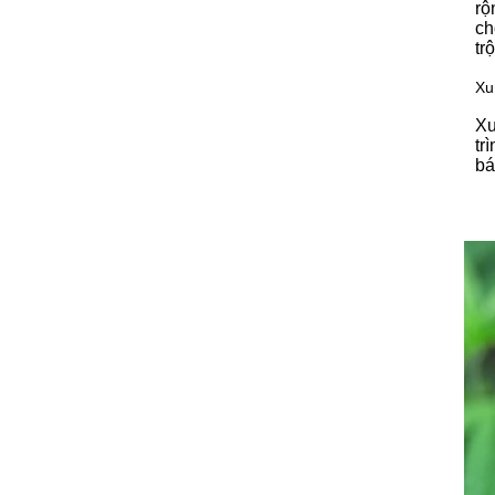
rộ
ch
trộ
Xu
Xu
tr
bá