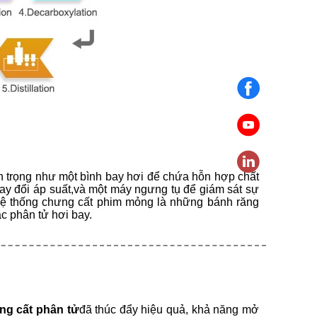
an trọng như một bình bay hơi để chứa hỗn hợp chất
hay đổi áp suất,và một máy ngưng tụ để giám sát sự
hệ thống chưng cất phim mỏng là những bánh răng
c phân tử hơi bay.
ưng cất phân tử
đã thúc đẩy hiệu quả, khả năng mở