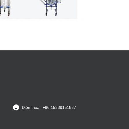
Điện thoại: +86 15339151837