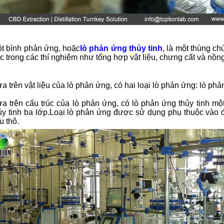
t bình phản ứng, hoặc
lò phản ứng thủy tinh
, là một thùng c
c trong các thí nghiệm như tổng hợp vật liệu, chưng cất và nồn
a trên vật liệu của lò phản ứng, có hai loại lò phản ứng: lò phả
a trên cấu trúc của lò phản ứng, có lò phản ứng thủy tinh một
ủy tinh ba lớp.Loại lò phản ứng được sử dụng phụ thuộc vào
ệu thô.