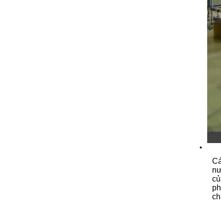
Cá
nư
củ
ph
ch