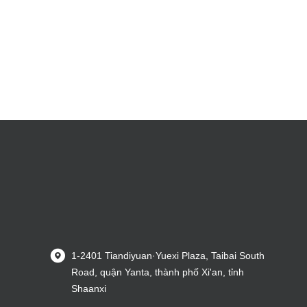
1-2401 Tiandiyuan·Yuexi Plaza, Taibai South
Road, quận Yanta, thành phố Xi'an, tỉnh
Shaanxi