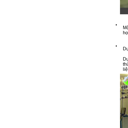
Mộ
họ
Dự
Dự
th
li