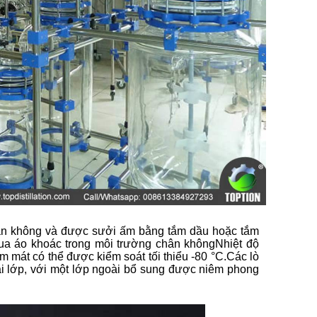
chân không và được sưởi ấm bằng tắm dầu hoặc tắm
ua áo khoác trong môi trường chân khôngNhiệt độ
àm mát có thể được kiểm soát tối thiểu -80 °C.Các lò
ai lớp, với một lớp ngoài bổ sung được niêm phong