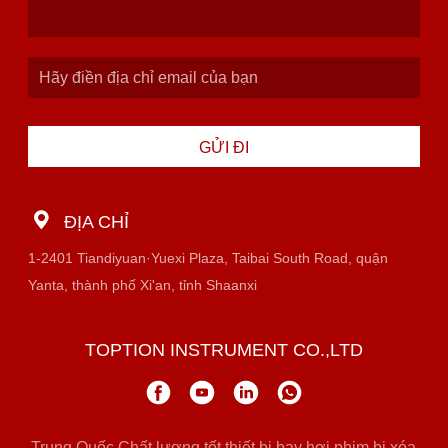
GỬI ĐI
ĐỊA CHỈ
1-2401 Tiandiyuan·Yuexi Plaza, Taibai South Road, quận
Yanta, thành phố Xi'an, tỉnh Shaanxi
TOPTION INSTRUMENT CO.,LTD
Trung Quốc Chất lượng tốt thiết bị bay hơi phim bị xóa