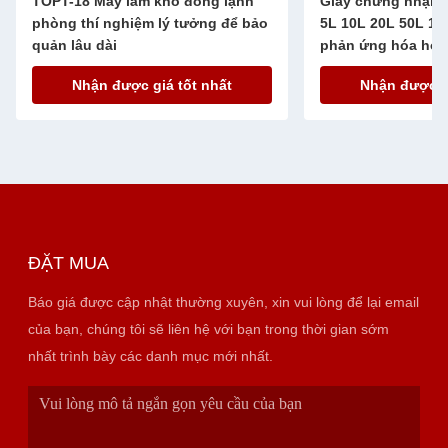
TOPT-18 Máy làm khô đông lạnh
Giấy chứng nhận 
phòng thí nghiệm lý tưởng để bảo
5L 10L 20L 50L 10
quản lâu dài
phản ứng hóa học
Nhận được giá tốt nhất
Nhận được gi
ĐẶT MUA
Báo giá được cập nhật thường xuyên, xin vui lòng để lại email
của bạn, chúng tôi sẽ liên hệ với bạn trong thời gian sớm
nhất trình bày các danh mục mới nhất.