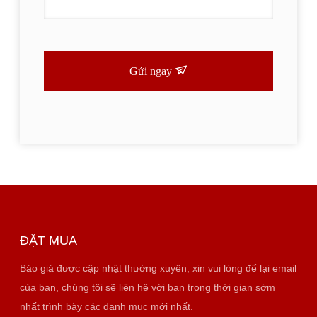
Gửi ngay
ĐẶT MUA
Báo giá được cập nhật thường xuyên, xin vui lòng để lại email
của bạn, chúng tôi sẽ liên hệ với bạn trong thời gian sớm
nhất trình bày các danh mục mới nhất.