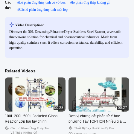
Các
#
Lò phản ứng thủy tinh có vỏ bọc
#
lò phản ứng thép không gỉ
thẻ:
#
Các lò phản ứng thủy tinh một lớp
Video Description:
Discover the 50L Dewaxing/Filtration/Dryer Stainless Steel Reactor, a versatile
three-in-one solution for chemical and pharmaceutical industries. Made from
high-quality stainless steel, it offers corrosion resistance, durability, and efficient
operation.
Related Videos
00:28
00:27
100L 200L 500L Jacketed Glass
Đơn vị chưng cất phân tử Y học
Reactor Lớp hai tùy chỉnh
phương Tây TOPTION Nhiều giai
đoạn
Các Lò Phản Ứng Thủy Tinh
Thiết Bị Bay Hơi Phim Bị Xóa
Và Thép Không Gỉ
March 21, 2025