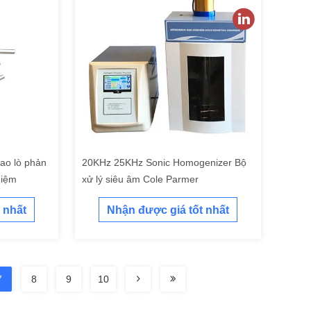
cao lò phản
20KHz 25KHz Sonic Homogenizer Bộ
hiệm
xử lý siêu âm Cole Parmer
 nhất
Nhận được giá tốt nhất
7
8
9
10