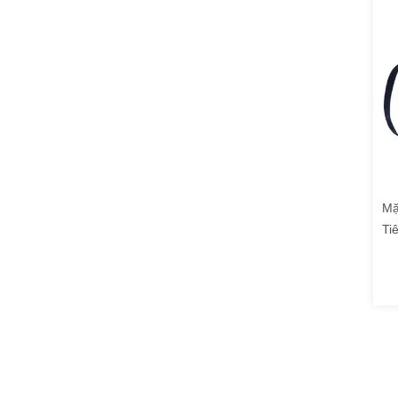
Mặ
Ti