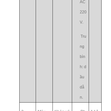
AC
220
V.
Tru
ng
bìn
h: d
ầu
dẫ
n.