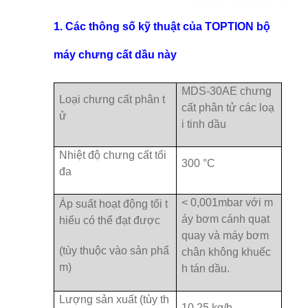
1. Các thông số kỹ thuật của TOPTION bộ
máy chưng cất dầu này
MDS-30AE chưng
Loại chưng cất phân t
cất phân tử các loạ
ử
i tinh dầu
Nhiệt độ chưng cất tối
300 °C
đa
< 0,001mbar với m
Áp suất hoạt động tối t
áy bơm cánh quạt
hiểu có thể đạt được
quay và máy bơm
(tùy thuộc vào sản phẩ
chân không khuếc
m)
h tán dầu.
Lượng sản xuất (tùy th
10 25 kg/h