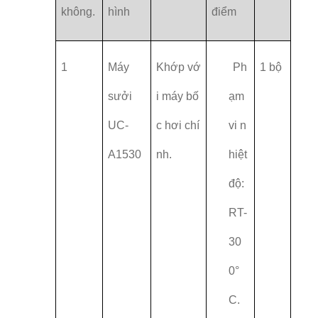
không.
hình
điểm
1
Máy
Khớp vớ
Ph
1 bộ
sưởi
i máy bố
ạm
UC-
c hơi chí
vi n
A1530
nh.
hiệt
độ:
RT-
30
0°
C.