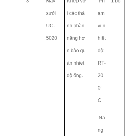
3
Máy
Khớp vớ
Ph
1 bộ
sưởi
i các thà
ạm
UC-
nh phần
vi n
5020
nặng hơ
hiệt
n bảo qu
độ:
ản nhiệt
RT-
độ ống.
20
0°
C.
Nă
ng l