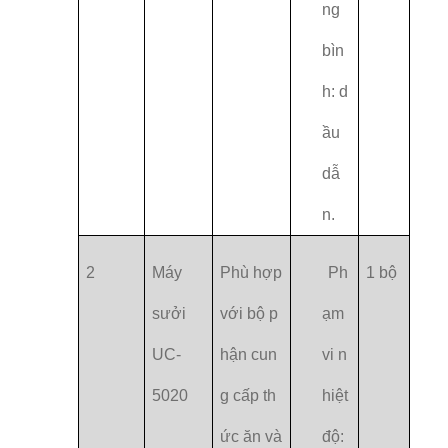
ng
bìn
h: d
ầu
dẫ
n.
2
Máy
Phù hợp
Ph
1 bộ
sưởi
với bộ p
ạm
UC-
hận cun
vi n
5020
g cấp th
hiệt
ức ăn và
độ: