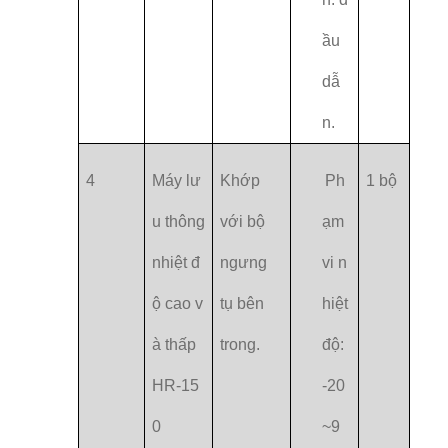
ầu
dẫ
n.
4
Máy lư
Khớp
Ph
1 bộ
u thông
với bộ
ạm
nhiệt đ
ngưng
vi n
ộ cao v
tụ bên
hiệt
à thấp
trong.
độ:
HR-15
-20
0
~9