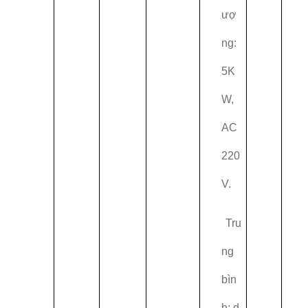
ượ
ng:
5K
W,
AC
220
V.
Tru
ng
bìn
h: d