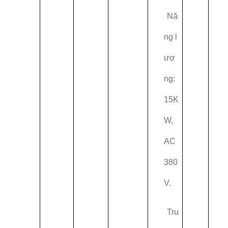
Nă
ng l
ượ
ng:
15K
W,
AC
380
V.
Tru