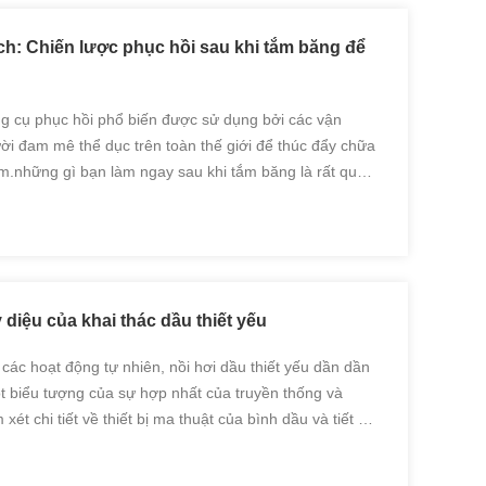
ích: Chiến lược phục hồi sau khi tắm băng để
g cụ phục hồi phổ biến được sử dụng bởi các vận
i đam mê thể dục trên toàn thế giới để thúc đẩy chữa
m.những gì bạn làm ngay sau khi tắm băng là rất quan
 ích của nó và đảm bảo một quá trình phục hồi suôn
 diệu của khai thác dầu thiết yếu
 các hoạt động tự nhiên, nồi hơi dầu thiết yếu dần dần
t biểu tượng của sự hợp nhất của truyền thống và
 xét chi tiết về thiết bị ma thuật của bình dầu và tiết lộ
ó trong việc thúc đẩy một tâm trí cân bằng...