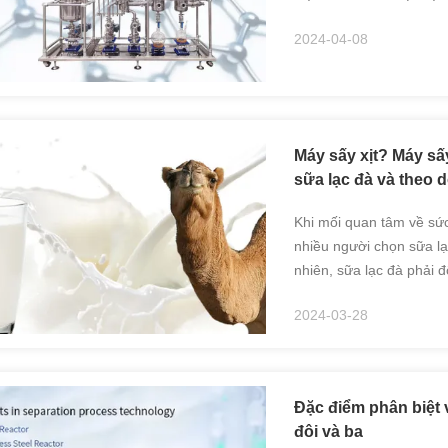
trong quá trình sản xuất
2024-04-08
Máy sấy xịt? Máy s
sữa lạc đà và theo d
Khi mối quan tâm về sức
nhiều người chọn sữa lạ
nhiên, sữa lạc đà phải 
biến do hàm lượng nước 
2024-03-28
Đặc điểm phân biệt 
đôi và ba