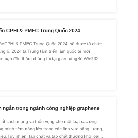
ến CPHI & PMEC Trung Quốc 2024
àoCPHI & PMEC Trung Quốc 2024, sẽ được tổ chức
g 6, 2024 tạiTrung tâm triển lãm quốc tế mới
i bạn đến thăm chúng tôi tại gian hàngSố W5G32. Là
g cấp hàng đầu thế giới về thiết bị hóa học và dược
ầm ngắn trong ngành công nghiệp graphene
chất cách mạng và triển vọng cho một loạt các ứng
g minh tiềm năng lớn trong các lĩnh vực năng lượng,
liệu.Tuy nhiên, tạp chất và tạp chất thường khó loại bỏ