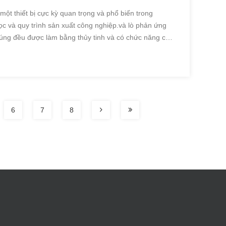
một thiết bị cực kỳ quan trọng và phổ biến trong
c và quy trình sản xuất công nghiệp.và lò phản ứng
húng đều được làm bằng thủy tinh và có chức năng cơ
những khác biệt đáng kể về cấu trúc, nguyên tắc hoạt
6
7
8