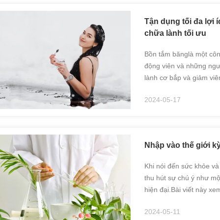
Tận dụng tối đa lợi 
chữa lành tối ưu
Bồn tắm bănglà một côn
động viên và những ngườ
lành cơ bắp và giảm viê
trọng để tối đa hóa lợi
2024-05-17
sẻDư...
Nhập vào thế giới kỳ
Khi nói đến sức khỏe và
thu hút sự chú ý như mộ
hiện đại.Bài viết này xem
vai trò quan trọng của n
2024-05-11