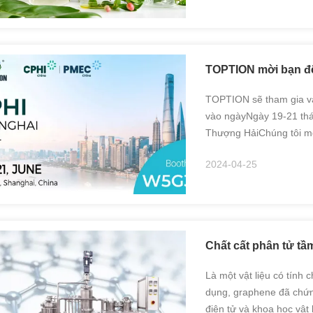
TOPTION mời bạn đ
TOPTION sẽ tham gia v
vào ngàyNgày 19-21 thán
Thượng HảiChúng tôi mờ
một trong những nhà cun
2024-04-25
phẩm, TOPTION sẽ ...
Chất cất phân tử t
Là một vật liệu có tính 
dụng, graphene đã chứn
điện tử và khoa học vật 