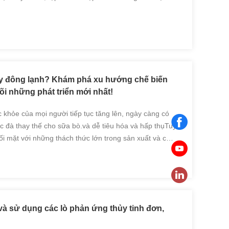
, điều này hạn chế hiệu suất và hiệu quả của nó ...
ấy đông lạnh? Khám phá xu hướng chế biến
õi những phát triển mới nhất!
 khỏe của mọi người tiếp tục tăng lên, ngày càng có
c đà thay thế cho sữa bò.và dễ tiêu hóa và hấp thụTuy
đối mặt với những thách thức lớn trong sản xuất và chế
cao và dễ bị suy thoái.Sấy khôvàlàm khô đông l...
và sử dụng các lò phản ứng thủy tinh đơn,