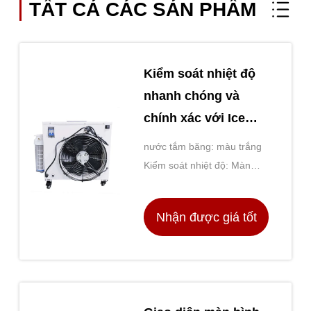
TẤT CẢ CÁC SẢN PHẨM
Kiểm soát nhiệt độ
nhanh chóng và
chính xác với Ice
Bath Series cho
nước tắm băng: màu trắng
phòng thí nghiệm và
Kiểm soát nhiệt độ: Màn
môi trường công
hình kỹ thuật số
nghiệp
Nhận được giá tốt
nhất