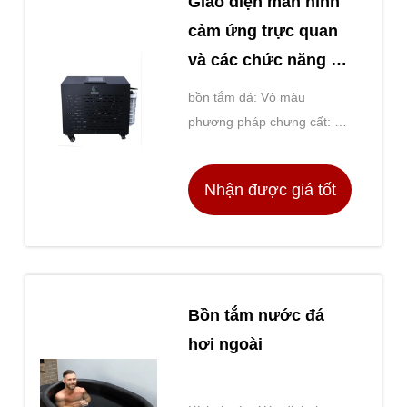
Giao diện màn hình
cảm ứng trực quan
và các chức năng tự
động trong loạt
bồn tắm đá: Vô màu
phòng tắm băng của
phương pháp chưng cất: Sự
chúng tôi để dễ
bay hơi màng mỏng
dàng vận hành
Nhận được giá tốt
nhất
Bồn tắm nước đá
hơi ngoài