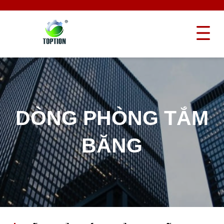
DÒNG PHÒNG TẮM
BĂNG