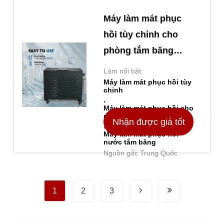
Máy làm mát phục
hồi tùy chỉnh cho
phòng tắm băng
hoàn hảo cho nhu
Làm nổi bật:
cầu kinh doanh của
Máy làm mát phục hồi tùy
chỉnh
bạn
,
Máy làm mát phục hồi cho
phòng tắm băng
Nhận được giá tốt
,
Máy làm mát phục hồi
nước tắm băng
nhất
Nguồn gốc Trung Quốc
1
2
3