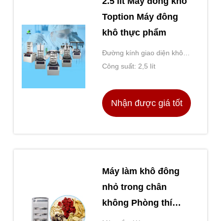
2.5 lít Máy đông khô
Toption Máy đông
khô thực phẩm
Đường kính giao diện không
khí: 2”
Công suất: 2,5 lít
Nhận được giá tốt
nhất
Máy làm khô đông
nhỏ trong chân
không Phòng thí
nghiệm CE ISO SGS