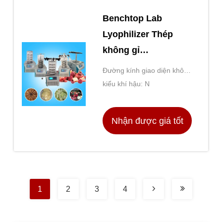
Benchtop Lab
Lyophilizer Thép
không gỉ
Lyophilization chân
Đường kính giao diện không
không
khí: 2”
kiểu khí hậu: N
Nhận được giá tốt
nhất
1
2
3
4