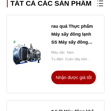
TẤT CẢ CÁC SẢN PHẨM
rau quả Thực phẩm
Máy sấy đông lạnh
SS Máy sấy đông
lạnh
Màu sắc: Xám
Tụ điện: Cuộn dây bên
trong
Nhận được giá tốt
nhất