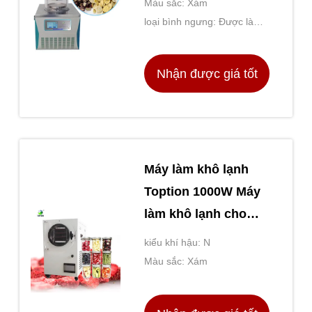
Màu sắc: Xám
loại bình ngưng: Được làm
mát bằng Peltier
Nhận được giá tốt
nhất
Máy làm khô lạnh
Toption 1000W Máy
làm khô lạnh cho
nhà
kiểu khí hậu: N
Màu sắc: Xám