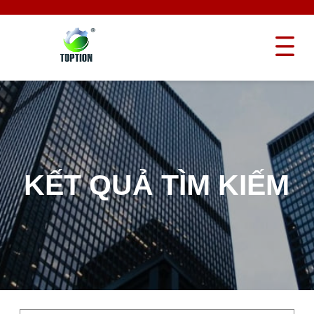
KẾT QUẢ TÌM KIẾM