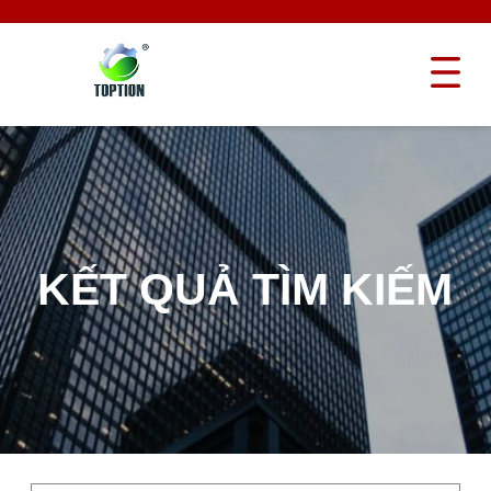
KẾT QUẢ TÌM KIẾM