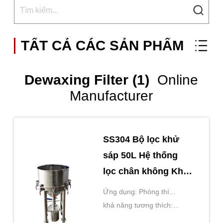
TẤT CẢ CÁC SẢN PHẨM
Dewaxing Filter (1)
Online
Manufacturer
SS304 Bộ lọc khử
sáp 50L Hệ thống
lọc chân không Khử
sáp hiệu suất cao
Ứng dụng: Phòng thí
nghiệm lọc, khử trùng, phân
khả năng tương thích:
tích hạt
Tương thích với hầu hết các