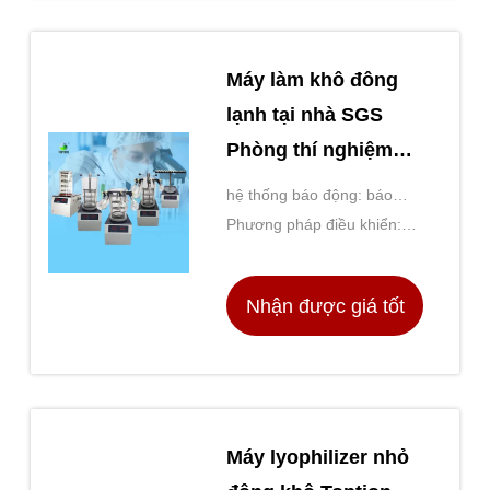
Máy làm khô đông
lạnh tại nhà SGS
Phòng thí nghiệm
Máy lyophilizer nhỏ
hệ thống báo động: báo
động nhiệt độ quá mức
Phương pháp điều khiển:
PLC
Nhận được giá tốt
nhất
Máy lyophilizer nhỏ