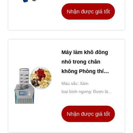
Nhận được giá tốt
nhất
Máy làm khô đông
nhỏ trong chân
không Phòng thí
nghiệm CE ISO SGS
Màu sắc: Xám
loại bình ngưng: Được làm
mát bằng Peltier
Nhận được giá tốt
nhất