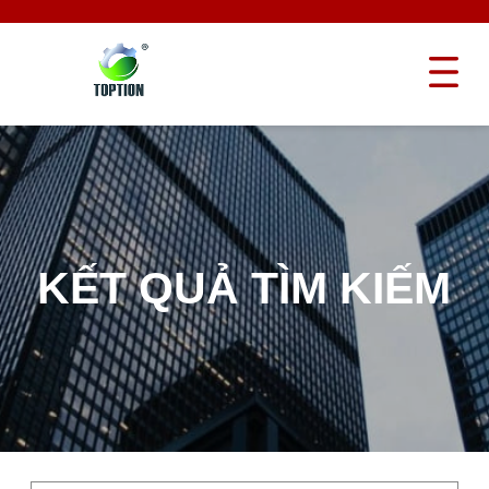
KẾT QUẢ TÌM KIẾM