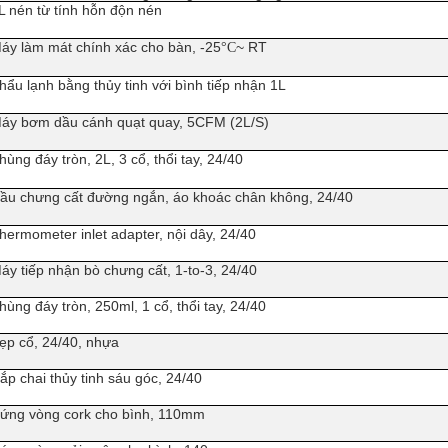
L nén từ tính hỗn độn nén
áy làm mát chính xác cho bàn, -25
~ RT
°C
hẩu lạnh bằng thủy tinh với bình tiếp nhận 1L
áy bơm dầu cánh quạt quay, 5CFM (2L/S)
hùng đáy tròn, 2L, 3 cổ, thổi tay, 24/40
ầu chưng cất đường ngắn, áo khoác chân không, 24/40
hermometer inlet adapter, nội dây, 24/40
áy tiếp nhận bò chưng cất, 1-to-3, 24/40
hùng đáy tròn, 250ml, 1 cổ, thổi tay, 24/40
ẹp cổ, 24/40, nhựa
ắp chai thủy tinh sáu góc, 24/40
ứng vòng cork cho bình, 110mm