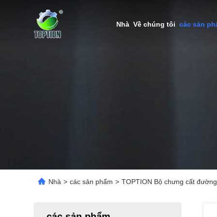
Nhà
Về chúng tôi
các sản p
Nhà
>
các sản phẩm
>
TOPTION Bộ chưng cất đường n
các sản phẩm