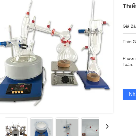
Thiế
Giá Bá
Thời G
Phươn
Toán:
Nh