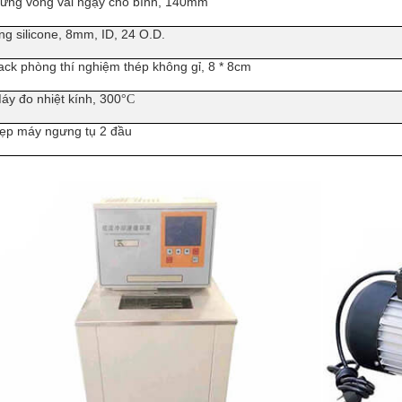
ứng vòng vải ngậy cho bình, 140mm
ng silicone, 8mm, ID, 24 O.D.
ack phòng thí nghiệm thép không gỉ, 8 * 8cm
áy đo nhiệt kính, 300
°C
ẹp máy ngưng tụ 2 đầu