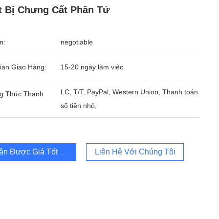
t Bị Chưng Cất Phân Tử
n:
negotiable
ian Giao Hàng:
15-20 ngày làm việc
LC, T/T, PayPal, Western Union, Thanh toán
g Thức Thanh
số tiền nhỏ,
ận Được Giá Tốt Nhất
Liên Hệ Với Chúng Tôi