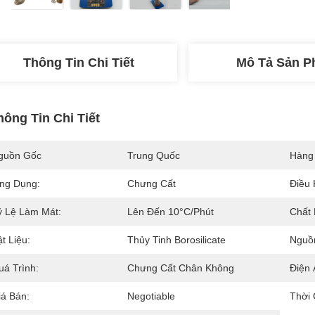
Thông Tin Chi Tiết
Mô Tả Sản 
hông Tin Chi Tiết
guồn Gốc
Trung Quốc
Hàng
ng Dụng:
Chưng Cất
Điều 
ỷ Lệ Làm Mát:
Lên Đến 10°C/phút
Chất 
t Liệu:
Thủy Tinh Borosilicate
Nguồ
uá Trình:
Chưng Cất Chân Không
Điện 
iá Bán:
Negotiable
Thời 