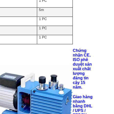
1 PC
5m
1 PC
1 PC
1 PC
Chứng
nhận CE,
ISO phê
duyệt sản
xuất chất
lượng
đáng tin
cậy 15
năm.
Giao hàng
nhanh
bằng DHL
/ UPS /