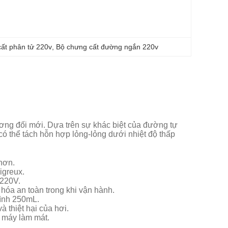
cất phân tử 220v
, 
Bộ chưng cất đường ngắn 220v
ơng đối mới. Dựa trên sự khác biệt của đường tự
có thể tách hỗn hợp lỏng-lỏng dưới nhiệt độ thấp
hơn.
igreux.
 220V.
 hóa an toàn trong khi vận hành.
bình 250mL.
thiệt hại của hơi.
 máy làm mát.