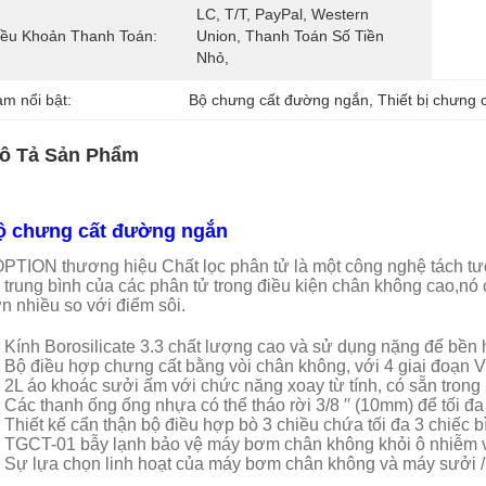
LC, T/T, PayPal, Western 
iều Khoản Thanh Toán:
Union, Thanh Toán Số Tiền 
Nhỏ, 
àm nổi bật:
Bộ chưng cất đường ngắn
, 
Thiết bị chưng 
ô Tả Sản Phẩm
ộ chưng cất đường ngắn
PTION thương hiệu Chất lọc phân tử là một công nghệ tách tư
 trung bình của các phân tử trong điều kiện chân không cao,nó 
n nhiều so với điểm sôi.
Kính Borosilicate 3.3 chất lượng cao và sử dụng nặng để bền 
Bộ điều hợp chưng cất bằng vòi chân không, với 4 giai đoạn V
2L áo khoác sưởi ấm với chức năng xoay từ tính, có sẵn trong
Các thanh ống ống nhựa có thể tháo rời 3/8 ′′ (10mm) để tối đa
Thiết kế cẩn thận bộ điều hợp bò 3 chiều chứa tối đa 3 chiếc 
TGCT-01 bẫy lạnh bảo vệ máy bơm chân không khỏi ô nhiễm và 
Sự lựa chọn linh hoạt của máy bơm chân không và máy sưởi /