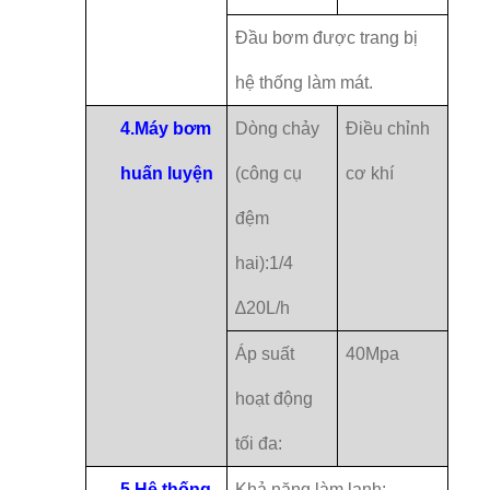
Đầu bơm được trang bị
hệ thống làm mát.
4.
Máy bơm
Dòng chảy
Điều chỉnh
huấn luyện
(công cụ
cơ khí
đệm
hai):1/4
∆20L/h
Áp suất
40Mpa
hoạt động
tối đa:
5.
Hệ thống
Khả năng làm lạnh: