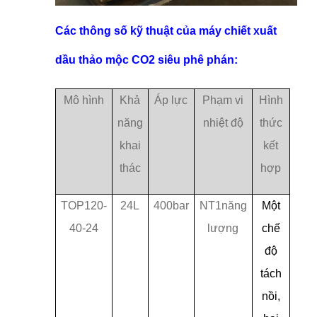
Các thông số kỹ thuật của máy chiết xuất
dầu thảo mộc CO2 siêu phê phán:
Mô hình
Khả
Áp lực
Phạm vi
Hình
năng
nhiệt độ
thức
khai
kết
thác
hợp
TOP120-
24L
400bar
NT1năng
Một
40-24
lượng
chế
độ
tách
nồi,