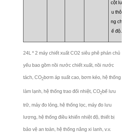
cột lư
u thô
ng ch
ế độ.
24L * 2 máy chiết xuất CO2 siêu phê phán chủ
yếu bao gồm nồi nước chiết xuất, nồi nước
tách, CO
bơm áp suất cao, bơm kéo, hệ thống
2
làm lạnh, hệ thống trao đổi nhiệt, CO
bể lưu
2
trữ, máy đo lỏng, hệ thống lọc, máy đo lưu
lượng, hệ thống điều khiển nhiệt độ, thiết bị
bảo vệ an toàn, hệ thống nâng xi lanh, v.v.