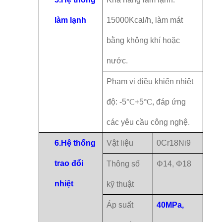
làm lạnh
15000Kcal/h, làm mát
bằng không khí hoặc
nước.
Phạm vi điều khiển nhiệt
độ: -5
°C
+5
°C
, đáp ứng
các yêu cầu công nghệ.
6.
Hệ thống
Vật liệu
0Cr18Ni9
trao đổi
Thông số
Φ14, Φ18
nhiệt
kỹ thuật
Áp suất
40MPa,