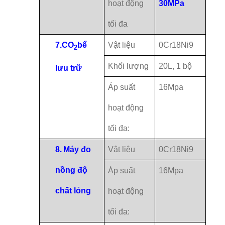
hoạt động
30MPa
tối đa
7.
CO
bể
Vật liệu
0Cr18Ni9
2
Khối lượng
20L, 1 bộ
lưu trữ
Áp suất
16Mpa
hoạt động
tối đa:
8.
Máy đo
Vật liệu
0Cr18Ni9
nồng độ
Áp suất
16Mpa
chất lỏng
hoạt động
tối đa: