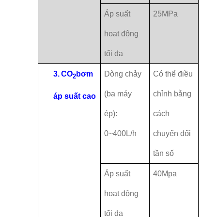
Áp suất
25MPa
hoạt động
tối đa
3.
CO
bơm
Dòng chảy
Có thể điều
2
(ba máy
chỉnh bằng
áp suất cao
ép):
cách
0~400L/h
chuyển đổi
tần số
Áp suất
40Mpa
hoạt động
tối đa