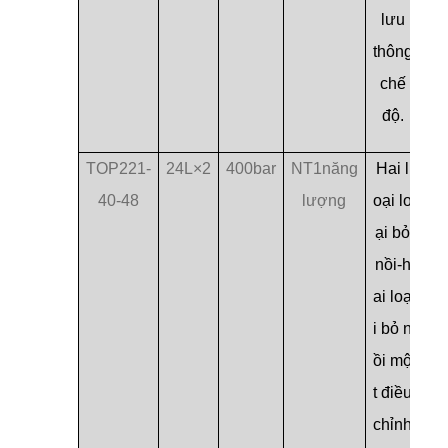
lưu
thông
chế
độ.
TOP221-
24L×2
400bar
NT1năng
Hai l
40-48
lượng
oại lo
ại bỏ
nồi-h
ai loạ
i bỏ n
ồi mộ
t điều
chỉnh