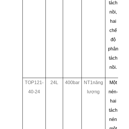
tách
nồi,
hai
chế
độ
phân
tách
nồi.
TOP121-
24L
400bar
NT1năng
Một
40-24
lượng
nén-
hai
tách
nén
một