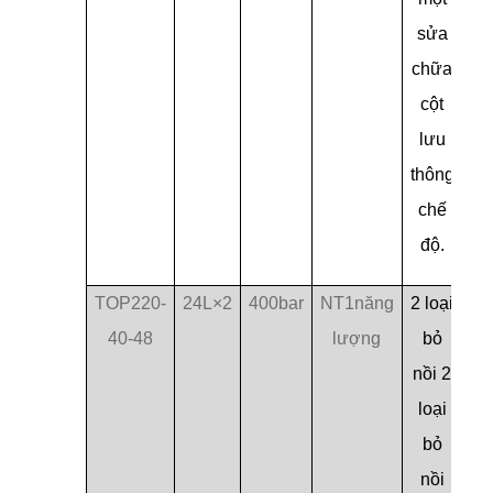
sửa
chữa
cột
lưu
thông
chế
độ.
TOP220-
24L×2
400bar
NT1năng
2 loại
40-48
lượng
bỏ
nồi 2
loại
bỏ
nồi