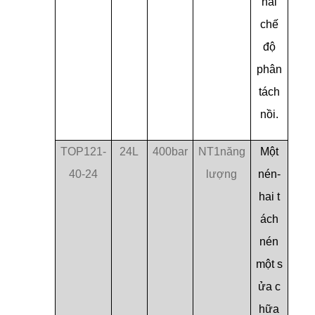
hai
chế
độ
phân
tách
nồi.
TOP121-
24L
400bar
NT1năng
Một
40-24
lượng
nén-
hai t
ách
nén
một s
ửa c
hữa