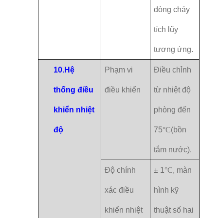
dòng chảy
tích lũy
tương ứng.
10.
Hệ
Phạm vi
Điều chỉnh
thống điều
điều khiển
từ nhiệt độ
khiển nhiệt
phòng đến
độ
75
°C
(bồn
tắm nước).
Độ chính
± 1
°C
, màn
xác điều
hình kỹ
khiển nhiệt
thuật số hai