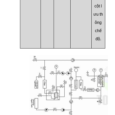
cột l
ưu th
ông
chế
độ.