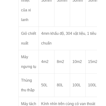
nhiệt
50mm
50mm
50mm
50mm
của xi
lanh
Giỏ chiết
4mm khẩu độ, 304 vật liệu, 1 tiêu
xuất
chuẩn
Máy
4m2
8m2
10m2
15m2
ngưng tụ
Thùng
50L
80L
100L
100L
thu thập
Máy tách
Kính nhìn trên cùng có van thoát