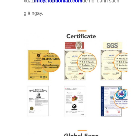
xuất.
info@toptionlab.com
để hỏi danh sách
giá ngay.