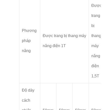
Được
trang
bị
Phương
Được trang bị thang máy
thang
pháp
nâng điện 1T
máy
nâng
nâng
điện
1,5T
Độ dày
cách