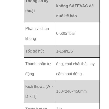
Thông số kỹ
không SAFEVAC để
thuật
nuôi tế bào
Phạm vi chân
0-600mbar
không
Tốc độ hút
1-15mL/S
Thành phần tự
ống, chai chất thải, tay
động
cầm hoạt động.
Kích thước [W ×
180×240×450mm
D × H]