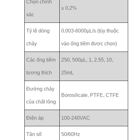
Chọn chính
± 0,2%
xác
Tỷ lệ dòng
0.003-6000μL/s (tùy thuộc
chảy
vào ống tiêm được chọn)
Các ống tiêm
250, 500μL, 1, 2.55, 10,
tương thích
25mL
Đường chảy
Borosilicate, PTFE, CTFE
của chất lỏng
Điện áp
100-240VAC
Tần số
50/60Hz