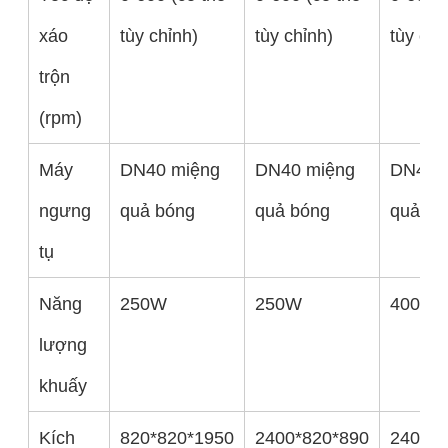
xáo
tùy chỉnh)
tùy chỉnh)
tùy chỉ
trộn
(rpm)
Máy
DN40 miệng
DN40 miệng
DN40 
ngưng
quả bóng
quả bóng
quả bó
tụ
Năng
250W
250W
400W
lượng
khuấy
Kích
820*820*1950
2400*820*890
2400*8