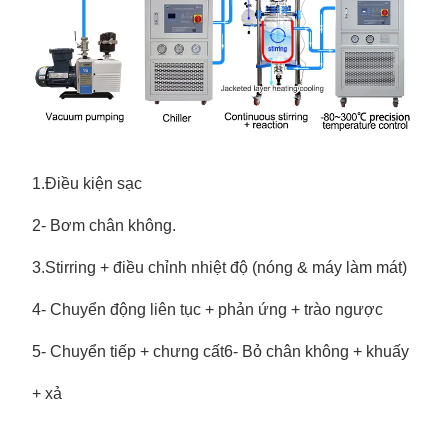
1.Điều kiện sạc
2- Bơm chân không.
3.Stirring + điều chỉnh nhiệt độ (nóng & máy làm mát)
4- Chuyển động liên tục + phản ứng + trào ngược
5- Chuyển tiếp + chưng cất
6- Bỏ chân không + khuấy
+ xả