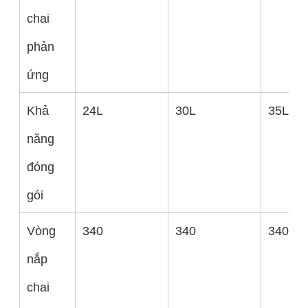
chai
phản
ứng
Khả
24L
30L
35L
năng
đóng
gói
Vòng
340
340
340
nắp
chai