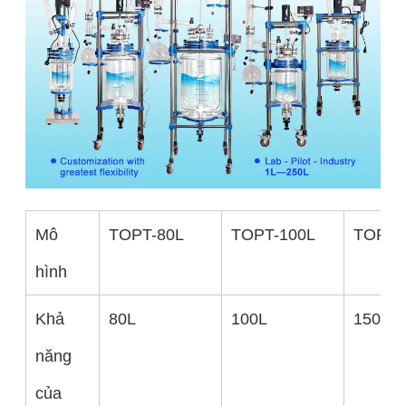
Mô
TOPT-80L
TOPT-100L
TOPT-
hình
Khả
80L
100L
150L
năng
của