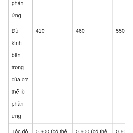
phản
ứng
Độ
410
460
550
kính
bên
trong
của cơ
thể lò
phản
ứng
Tốc độ
0-600 (có thể
0-600 (có thể
0-600 (