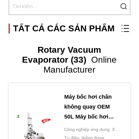
TẤT CẢ CÁC SẢN PHẨM
Rotary Vacuum
Evaporator (33)
Online
Manufacturer
Máy bốc hơi chân
không quay OEM
50L Máy bốc hơi
chân không phòng
Công nghiệp ứng dụng: Xóa
thí nghiệm
CBD
Tụ điện: thẳng đứng