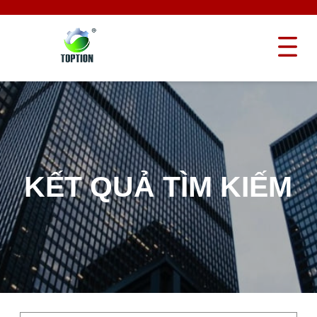
KẾT QUẢ TÌM KIẾM