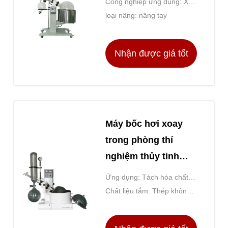
Công nghiệp ứng dụng: Xóa
CBD
loại nâng: nâng tay
Nhận được giá tốt
nhất
Máy bốc hơi xoay
trong phòng thí
nghiệm thủy tinh
borosilicate cao để
Ứng dụng: Tách hóa chất,
tách hóa học
chưng cất
Chất liệu tắm: Thép không
gỉ