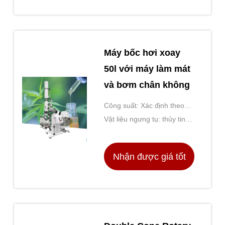
nhất
Máy bốc hơi xoay
50l với máy làm mát
và bơm chân không
Công suất: Xác định theo
mô hình
Vật liệu ngưng tụ: thủy tinh
borosilicate
Nhận được giá tốt
nhất