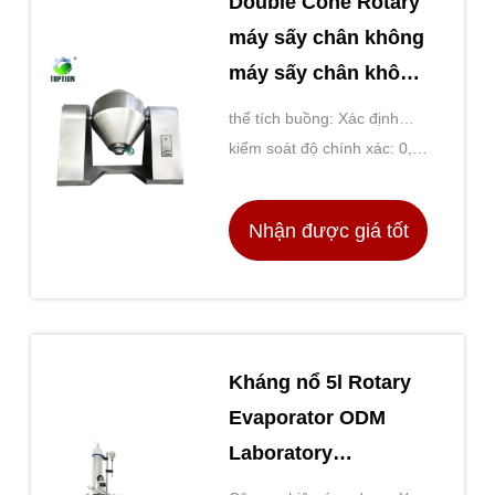
Double Cone Rotary
máy sấy chân không
máy sấy chân không
Toption Trung Quốc
thể tích buồng: Xác định
theo mô hình
kiểm soát độ chính xác: 0,1
℃
Nhận được giá tốt
nhất
Kháng nổ 5l Rotary
Evaporator ODM
Laboratory
Evaporator