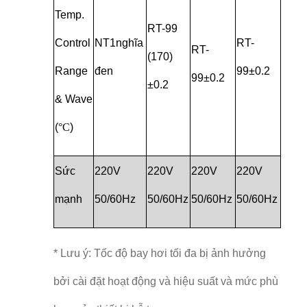
Temp.
RT-99
Control
NT1nghĩa
RT-
RT-
(170)
Range
đen
99±0.2
99±0.2
±0.2
& Wave
(
°C
)
Sức
220V
220V
220V
220V
mạnh
50/60Hz
50/60Hz
50/60Hz
50/60Hz
* Lưu ý: Tốc độ bay hơi tối đa bị ảnh hưởng
bởi cài đặt hoạt động và hiệu suất và mức phù