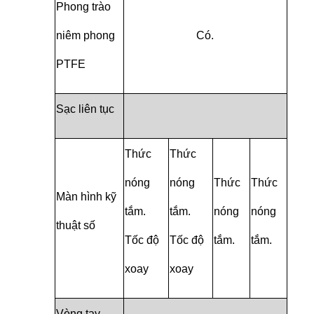
Phong trào
niêm phong
Có.
PTFE
Sạc liên tục
Thức
Thức
nóng
nóng
Thức
Thức
Màn hình kỹ
tắm.
tắm.
nóng
nóng
thuật số
Tốc độ
Tốc độ
tắm.
tắm.
xoay
xoay
Vòng tay