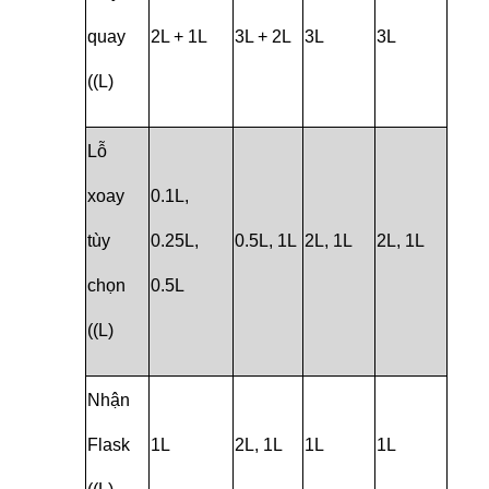
quay
2L + 1L
3L + 2L
3L
3L
((L)
Lỗ
xoay
0.1L,
tùy
0.25L,
0.5L, 1L
2L, 1L
2L, 1L
chọn
0.5L
((L)
Nhận
Flask
1L
2L, 1L
1L
1L