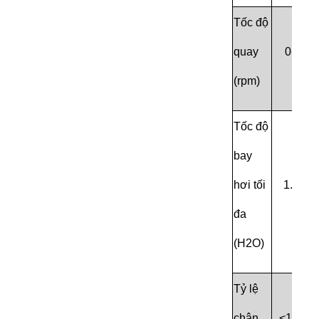
Tốc độ
quay
0-150
(rpm)
Tốc độ
bay
hơi tối
1.2L/h
đa
(H2O)
Tỷ lệ
chân
<
133P