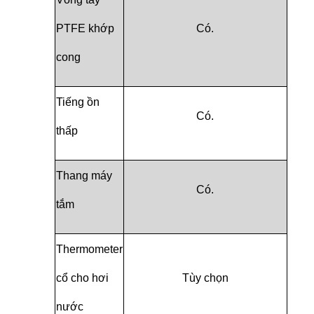
PTFE khớp
Có.
cong
Tiếng ồn
Có.
thấp
Thang máy
Có.
tắm
Thermometer
cổ cho hơi
Tùy chọn
nước