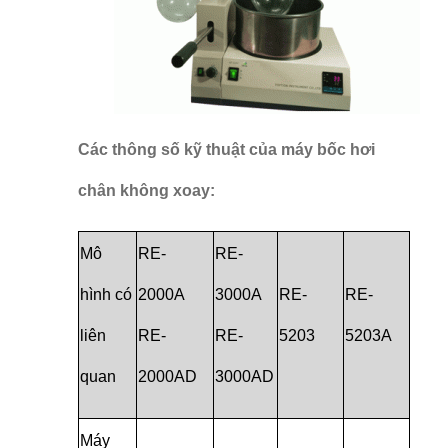
Các thông số kỹ thuật của máy bốc hơi
chân không xoay:
Mô
RE-
RE-
hình có
2000A
3000A
RE-
RE-
liên
RE-
RE-
5203
5203A
quan
2000AD
3000AD
Máy