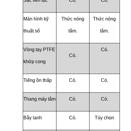
Sạc liên tục
Có.
Có.
Màn hình kỹ
Thức nóng
Thức nóng
thuật số
tắm.
tắm.
Vòng tay PTFE
Có.
Có.
khớp cong
Tiếng ồn thấp
Có.
Có.
Thang máy tắm
Có.
Có.
Bẫy lạnh
Có.
Tùy chọn