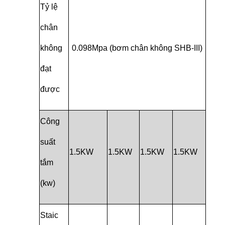
Tỷ lệ
chân
không
0.098Mpa (bơm chân không SHB-III)
đạt
được
Công
suất
1.5KW
1.5KW
1.5KW
1.5KW
tắm
(kw)
Staic