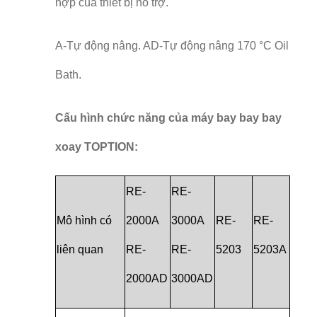
hợp của thiết bị hỗ trợ.
A-Tự động nâng. AD-Tự động nâng 170 °C Oil
Bath.
Cấu hình chức năng của máy bay bay bay
xoay TOPTION:
RE-
RE-
Mô hình có
2000A
3000A
RE-
RE-
liên quan
RE-
RE-
5203
5203A
2000AD
3000AD