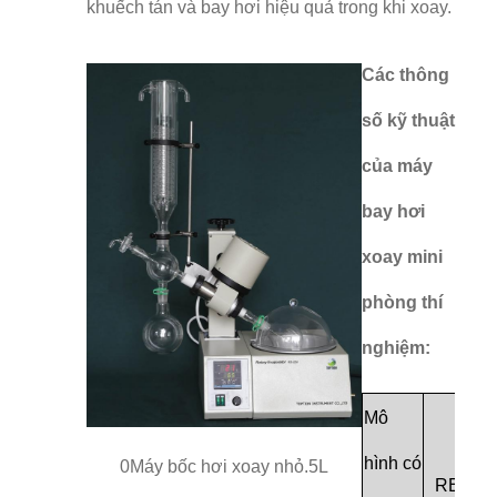
khuếch tán và bay hơi hiệu quả trong khi xoay.
Các thông
số kỹ thuật
của máy
bay hơi
xoay mini
phòng thí
nghiệm:
Mô
hình có
0Máy bốc hơi xoay nhỏ.5L
RE-52