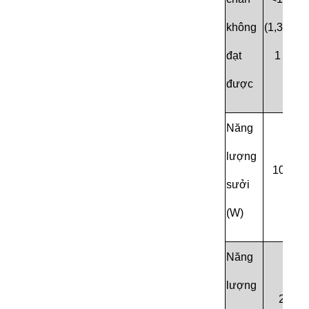
không
(1,33mba
đạt
1 Torr)
được
Năng
lượng
1000W
sưởi
(W)
Năng
lượng
25W