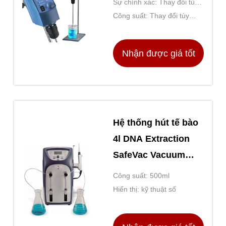
Sự chính xác: Thay đổi tùy
dược phẩm
theo thiết bị cụ thể
Công suất: Thay đổi tùy
theo thiết bị cụ thể
Nhận được giá tốt
nhất
Hệ thống hút tế bào
4l DNA Extraction
SafeVac Vacuum
Aspiration System
Công suất: 500ml
Hiển thị: kỹ thuật số