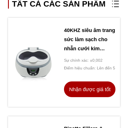
TẤT CẢ CÁC SẢN PHẨM
40KHZ siêu âm trang
sức làm sạch cho
nhẫn cưới kim
cương
Sự chính xác: ±0,002
Điểm hiệu chuẩn: Lên đến 5
Nhận được giá tốt
nhất