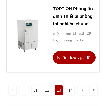
TOPTION Phòng ổn
định Thiết bị phòng
thí nghiệm chung
cho mỹ phẩm
chứng nhận: UL, cUL, CE
Loại rã đông: Tự động
Nhận được giá tốt
nhất
11
12
13
14