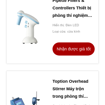
Pipette Fillers &
Controllers Thiết bị
phòng thí nghiệm
chung Màu trắng và
Hiển thị: Đèn LED
xanh
Loại cửa: cửa kính
Nhận được giá tốt
nhất
Toption Overhead
Stirrer Máy trộn
trong phòng thí
nghiệm để tổng hợp