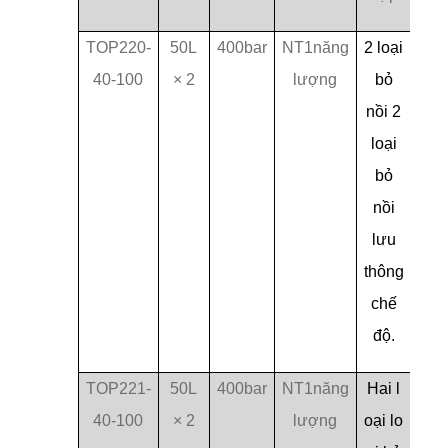
TOP220-
50L
400bar
NT1năng
2 loại
40-100
× 2
lượng
bỏ
nồi 2
loại
bỏ
nồi
lưu
thông
chế
độ.
TOP221-
50L
400bar
NT1năng
Hai l
40-100
× 2
lượng
oại lo