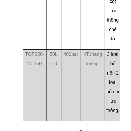
cột
lưu
thông
chế
độ.
TOP320-
50L
400bar
NT1năng
3 loại
40-150
× 3
lượng
bỏ
nồi- 2
loại
bỏ nồi
lưu
thông.