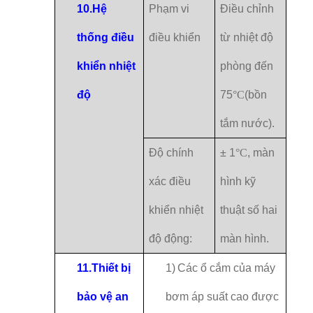
10.
Hệ
Phạm vi
Điều chỉnh
thống điều
điều khiển
từ nhiệt độ
khiển nhiệt
phòng đến
độ
75
°C
(bồn
tắm nước).
Độ chính
± 1
°C
, màn
xác điều
hình kỹ
khiển nhiệt
thuật số hai
độ động:
màn hình.
11.
Thiết bị
1)
Các ổ cắm của máy
bảo vệ an
bơm áp suất cao được