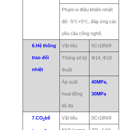
Phạm vi điều khiển nhiệt
độ: -5
°C
+5
°C
, đáp ứng các
yêu cầu công nghệ.
6.
Hệ thống
Vật liệu
0Cr18Ni9
trao đổi
Thông số kỹ
Φ14, Φ18
nhiệt
thuật
Áp suất
40MPa,
hoạt động
30MPa
tối đa
7.
CO
bể
Vật liệu
0Cr18Ni9
2