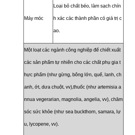
Loại bỏ chất béo, làm sạch chín
Máy móc
h xác các thành phần có giá trị c
ao.
Một loạt các ngành công nghiệp để chiết xuất
các sản phẩm tự nhiên cho các chất phụ gia t
hực phẩm (như gừng, bông lớn, quế, lanh, ch
anh, ớt, dưa chuột, vv),thuốc (như artemisia a
nnua vegerarian, magnolia, angelia, vv), chăm
sóc sức khỏe (như sea buckthorn, samara, lự
u, lycopene, vv).