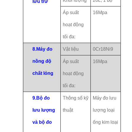
Khối lượng
20L, 1 bộ
lưu trữ
Áp suất
16Mpa
hoạt động
tối đa:
8.
Máy đo
Vật liệu
0Cr18Ni9
nồng độ
Áp suất
16Mpa
chất lỏng
hoạt động
tối đa:
9.
Bộ đo
Thông số kỹ
Máy đo lưu
lưu lượng
thuật
lượng loại
và bộ đo
ống kim loại