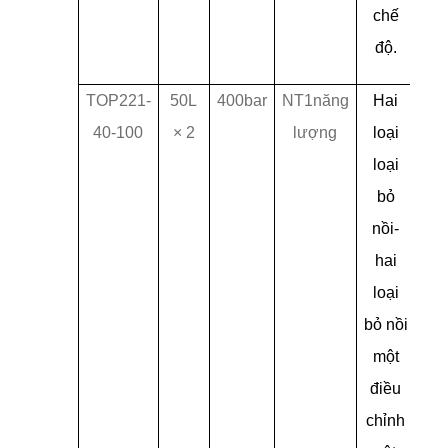
chế
độ.
TOP221-
50L
400bar
NT1năng
Hai
40-100
× 2
lượng
loại
loại
bỏ
nồi-
hai
loại
bỏ nồi
một
điều
chỉnh