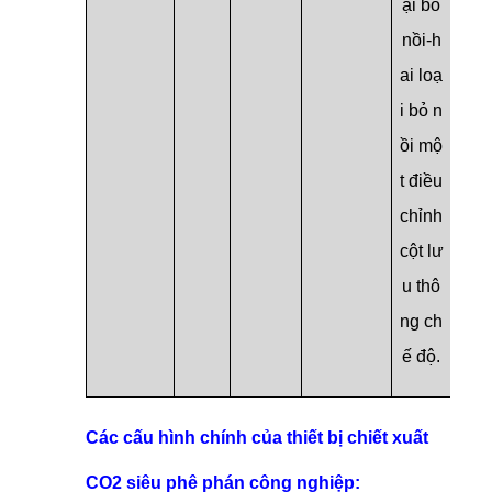
ại bỏ
nồi-h
ai loạ
i bỏ n
ồi mộ
t điều
chỉnh
cột lư
u thô
ng ch
ế độ.
Các cấu hình chính của thiết bị chiết xuất
CO2 siêu phê phán công nghiệp: