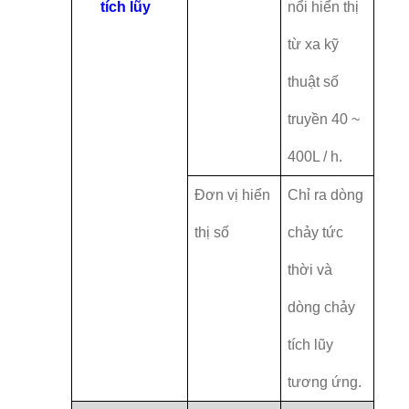
tích lũy
nổi hiển thị
từ xa kỹ
thuật số
truyền 40 ~
400L / h.
Đơn vị hiển
Chỉ ra dòng
thị số
chảy tức
thời và
dòng chảy
tích lũy
tương ứng.