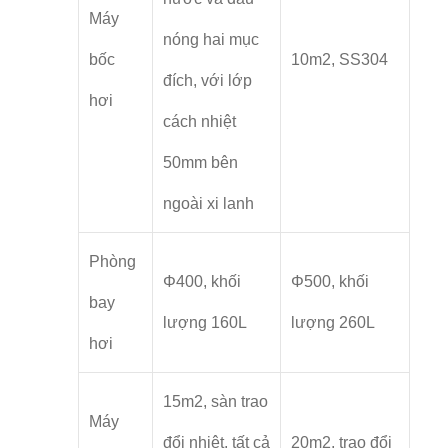
Máy
nóng hai mục
bốc
10m2, SS304
đích, với lớp
hơi
cách nhiệt
50mm bên
ngoài xi lanh
Phòng
Φ400, khối
Φ500, khối
bay
lượng 160L
lượng 260L
hơi
15m2, sàn trao
Máy
đổi nhiệt, tất cả
20m2, trao đổi