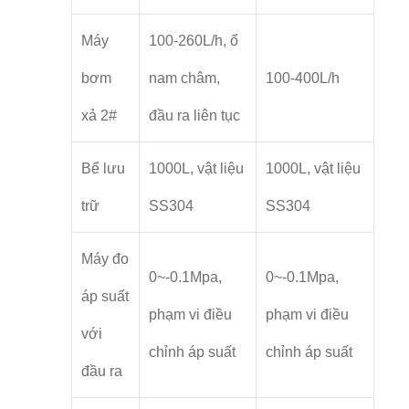
Máy
100-260L/h, ổ
bơm
nam châm,
100-400L/h
xả 2#
đầu ra liên tục
Bể lưu
1000L, vật liệu
1000L, vật liệu
trữ
SS304
SS304
Máy đo
0~-0.1Mpa,
0~-0.1Mpa,
áp suất
phạm vi điều
phạm vi điều
với
chỉnh áp suất
chỉnh áp suất
đầu ra