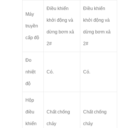
Điều khiển
Điều khiển
Máy
khởi động và
khởi động và
truyền
dừng bơm xả
dừng bơm xả
cấp độ
2#
2#
Đo
nhiệt
Có.
Có.
độ
Hộp
điều
Chất chống
Chất chống
khiển
cháy
cháy