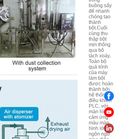
buồng sấy
để nhanh
chóng tạo
thành
bột.Cuối
cùng thu
thập bột
mịn thông
qua bộ
tách xoáy.
Toàn bộ
quá trình
của máy
làm bột
được hoàn
thành bởi
hệ thống
điều khiển
PLC, với
màn hình
cảm ứng
màu màn
hình lớn,
ngôn ngữ