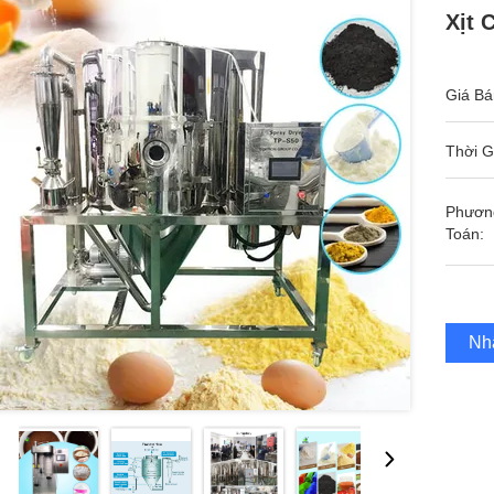
Xịt 
Giá Bá
Thời G
Phươn
Toán:
Nh