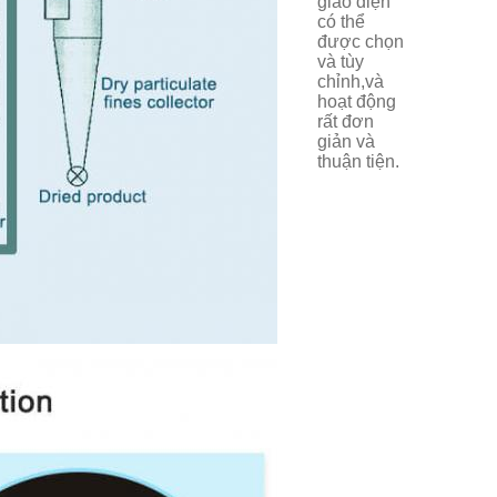
giao diện
có thể
được chọn
và tùy
chỉnh,và
hoạt động
rất đơn
giản và
thuận tiện.