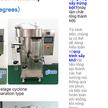
sấy trứng
bột?
(máy
làm chất
lỏng thành
bột)
Từ hình
trên, chúng
ta có thể
dễ dàng
hiểu toàn
bộ
quy
trình sấy
khô
Vật
liệu lỏng
tạo thành
các hạt
sương mù
thông qua
vòi phun,
và tiếp xúc
hoàn toàn
với không
khí nóng
trong