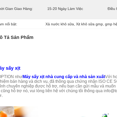
hời Gian Giao Hàng:
15-20 Ngày Làm Việc
Điều 
àm nổi bật:
Xả nước khô sữa
, 
Xịt khô sữa gmp
, 
gmp hệ
ô Tả Sản Phẩm
y sấy xịt
OPTION như
Máy sấy xịt nhà cung cấp và nhà sản xuất
Với hơ
hiệm bán hàng và dịch vụ, đã thông qua chứng nhận ISO CE S
ỉnh chuyên nghiệp được hỗ trợ, nếu bạn cần gửi mẫu và muốn 
i cũng hỗ trợ nó, vui lòng liên hệ với chúng tôi thông qua info
ờ.