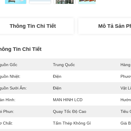
Thông Tin Chi Tiết
Mô Tả Sản 
hông Tin Chi Tiết
guồn Gốc
Trung Quốc
Hàng
guồn Nhiệt:
Điện
Phươ
guồn Sưởi Ấm:
Điện
Vật L
àn Hình:
MAN HINH LCD
Hướn
òi Phun:
Quay Tốc Độ Cao
Tiêu 
ơ Chất:
Tấm Thép Không Gỉ
Giá B