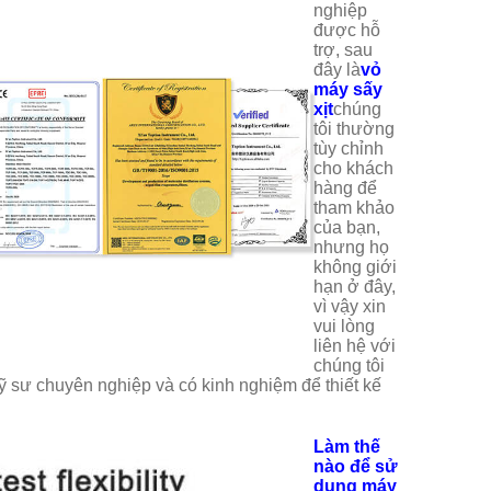
nghiệp
được hỗ
trợ, sau
đây là
vỏ
máy sấy
xịt
chúng
tôi thường
tùy chỉnh
cho khách
hàng để
tham khảo
của bạn,
nhưng họ
không giới
hạn ở đây,
vì vậy xin
vui lòng
liên hệ với
chúng tôi
ỹ sư chuyên nghiệp và có kinh nghiệm để thiết kế
Làm thế
nào để sử
dụng máy