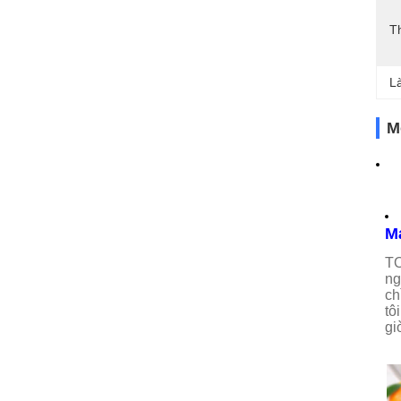
T
L
M
Má
T
ng
ch
tô
gi