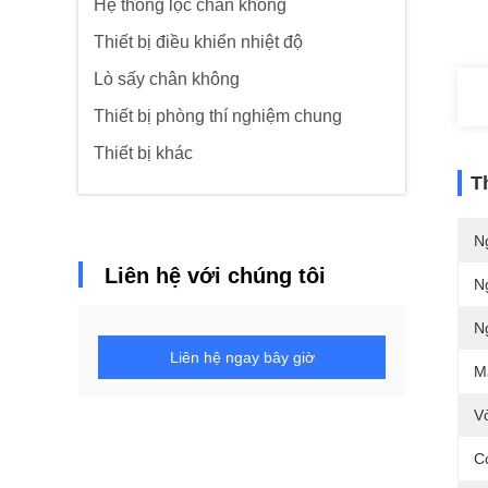
Hệ thống lọc chân không
Thiết bị điều khiển nhiệt độ
Lò sấy chân không
Thiết bị phòng thí nghiệm chung
Thiết bị khác
T
N
Liên hệ với chúng tôi
N
N
Liên hệ ngay bây giờ
M
V
C