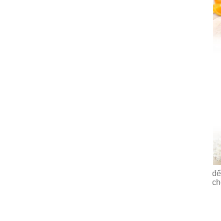
để
ch