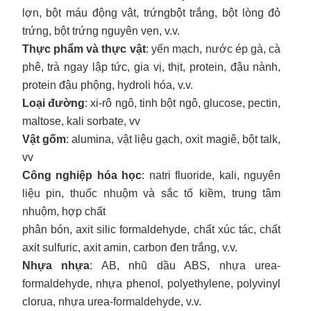
lợn, bột máu động vật, trứng
bột trắng, bột lòng đỏ
trứng, bột trứng nguyên vẹn, v.v.
Thực phẩm và thực vật
: yến mạch, nước ép gà, cà
phê, trà ngay lập tức, gia vị, thịt, protein, đậu nành,
protein đậu phộng, hydroli hóa, v.v.
Loại đường
: xi-rô ngô, tinh bột ngô, glucose, pectin,
maltose, kali sorbate, vv
Vật gốm
: alumina, vật liệu gạch, oxit magiê, bột talk,
vv
Công nghiệp hóa học
: natri fluoride, kali, nguyên
liệu pin, thuốc nhuộm và sắc tố kiềm, trung tâm
nhuộm, hợp chất
phân bón, axit silic formaldehyde, chất xúc tác, chất
axit sulfuric, axit amin, carbon đen trắng, v.v.
Nhựa nhựa
: AB, nhũ dầu ABS, nhựa urea-
formaldehyde, nhựa phenol, polyethylene, polyvinyl
clorua, nhựa urea-formaldehyde, v.v.