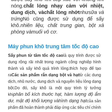
nóng.
chất lỏng nhạy cảm với nhiệt,
dung dịch, và
chất lỏng nhớt
như
sữa và
trứng
Nó cũng được sử dụng để sấy
khô.
nhiên liệu, chất trung gian, bột xà
phòng và
muối vô cơ
.
Máy phun khô trung tâm tốc độ cao
Sấy phun từ tâm tốc độ cao
là quy trình được sử
dụng rộng rãi nhất trong ngành công nghiệp hình
thành và sấy khô quá trình lỏng.
thích hợp để tạo
ra
Các sản phẩm rắn dạng bột và hạt
từ các dung
dịch, nhũ nước, dung dịch và nguyên liệu lỏng dạng
bột.
Do đó, sấy khô là một quy trình lý tưởng
phân bố kích thước hạt, hàm lượng độ ẩm
khi
dư, mật độ khối lượng và
hình dạng hạt
của sản
phẩm đã hoàn thành phải đáp ứng các tiêu chí chính