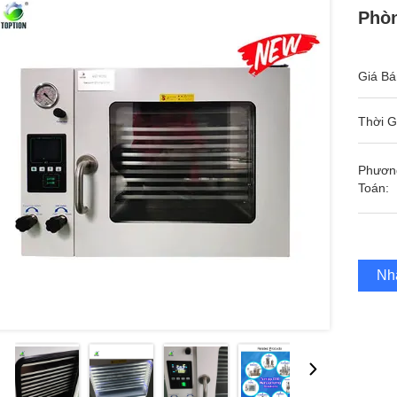
Phò
Giá Bá
Thời G
Phươn
Toán:
Nh