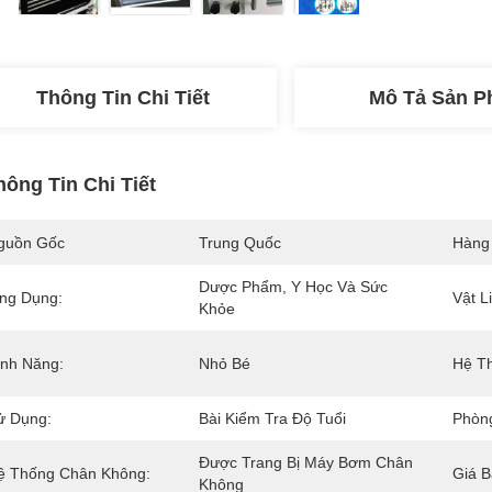
Thông Tin Chi Tiết
Mô Tả Sản 
hông Tin Chi Tiết
guồn Gốc
Trung Quốc
Hàng
Dược Phẩm, Y Học Và Sức 
ng Dụng:
Vật L
Khỏe
ính Năng:
Nhỏ Bé
Hệ T
ử Dụng:
Bài Kiểm Tra Độ Tuổi
Phòn
Được Trang Bị Máy Bơm Chân 
ệ Thống Chân Không:
Giá B
Không