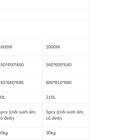
1600W
2000W
450*450*450
560*600*640
765*660*695
880*810*880
90L
210L
4pcs ((nồi sưởi ấm,
5pcs ((nồi sưởi ấm,
cố định)
cố định)
30kg
30kg