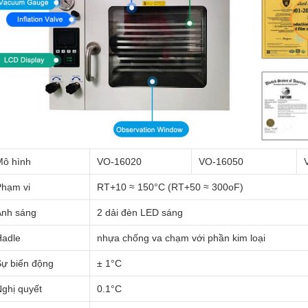
Mô hình
VO-16020
VO-16050
Phạm vi
RT+10 ≈ 150°C (RT+50 ≈ 300oF)
Ánh sáng
2 dải đèn LED sáng
Hadle
nhựa chống va chạm với phần kim loại
Sự biến động
± 1°C
ghị quyết
0.1°C