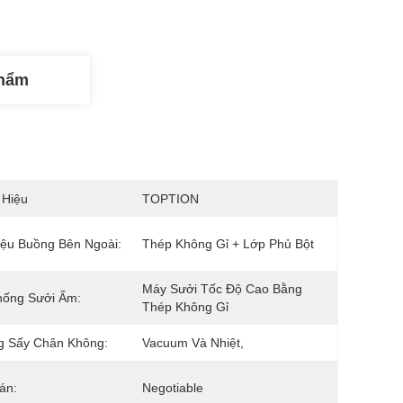
Phẩm
 Hiệu
TOPTION
iệu Buồng Bên Ngoài:
Thép Không Gỉ + Lớp Phủ Bột
Máy Sưởi Tốc Độ Cao Bằng 
hống Sưởi Ấm:
Thép Không Gỉ
g Sấy Chân Không:
Vacuum Và Nhiệt,
án:
Negotiable