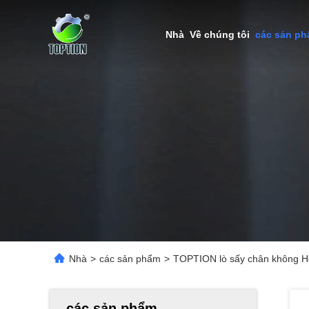
Nhà
Về chúng tôi
các sản p
Nhà
>
các sản phẩm
>
TOPTION lò sấy chân không Hó
các sản phẩm