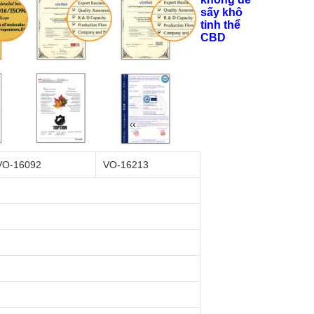
sấy khô
tinh thể
CBD
VO-16092
VO-16213