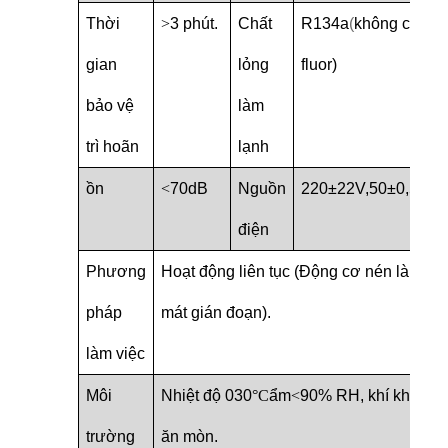
Thời
>
3 phút.
Chất
R134a
(
không chứa
gian
lỏng
fluor)
bảo vệ
làm
trì hoãn
lạnh
ồn
<
70dB
Nguồn
220±22V,50±0,5HZ
điện
Phương
Hoạt động liên tục (Động cơ nén là làm
pháp
mát gián đoạn).
làm việc
Môi
Nhiệt độ 0
30
°C
ẩm
<
90% RH, khí không
trường
ăn mòn.