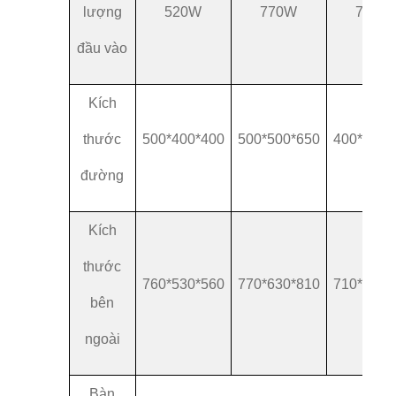
lượng
520W
770W
730W
đầu vào
Kích
thước
500*400*400
500*500*650
400*400*
đường
Kích
thước
760*530*560
770*630*810
710*540*
bên
ngoài
Bàn