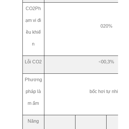
CO2
Ph
ạm vi đi
0
20%
ều khiể
n
Lỗi CO2
<
00,3%
Phương
pháp là
bốc hơi tự nhiên
m ẩm
Năng