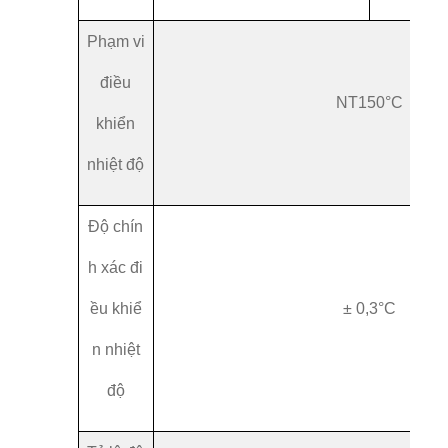
Phạm vi
điều
NT1
50°C
khiển
nhiệt độ
Độ chín
h xác đi
ều khiể
± 0,3°C
n nhiệt
độ