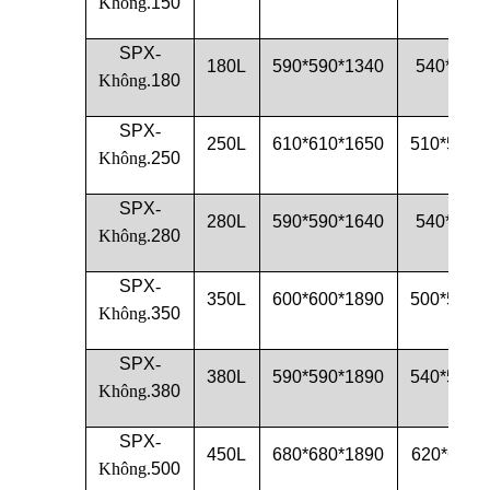
Không.
150
SPX
-
180L
590*590*1340
540*540*
Không.
180
SPX
-
250L
610*610*1650
510*510*
Không.
250
SPX
-
280L
590*590*1640
540*540*
Không.
280
SPX
-
350L
600*600*1890
500*500*
Không.
350
SPX
-
380L
590*590*1890
540*540*
Không.
380
SPX
-
450L
680*680*1890
620*620*
Không.
500