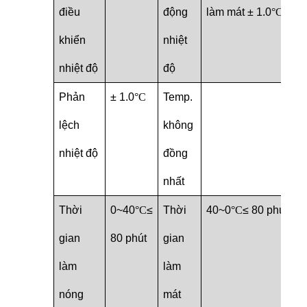
điều
động
làm mát ± 1.0
°C
.
khiển
nhiệt
nhiệt độ
độ
Phản
± 1.0
°C
Temp.
lệch
không
nhiệt độ
đồng
nhất
Thời
0~40
°C
≤
Thời
40~0
°C
≤ 80 phút
gian
80 phút
gian
làm
làm
nóng
mát