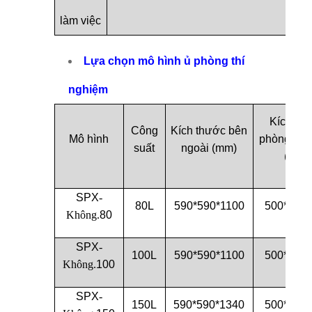
làm việc
Lựa chọn mô hình ủ phòng thí
nghiệm
Kích th
Công
Kích thước bên
Mô hình
phòng làm
suất
ngoài (
mm)
(
mm)
SPX
-
80L
590*590*1100
500*500*
Không.
80
SPX
-
100L
590*590*1100
500*500*
Không.
100
SPX
-
150L
590*590*1340
500*500*