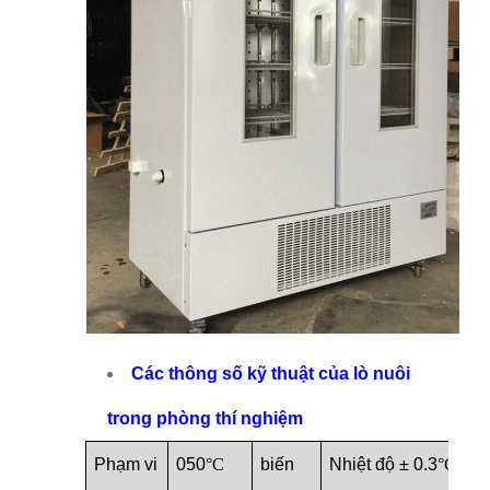
Các thông số kỹ thuật của lò nuôi
trong phòng thí nghiệm
Phạm vi
0
50
°C
biến
Nhiệt độ ± 0.3
°C
,