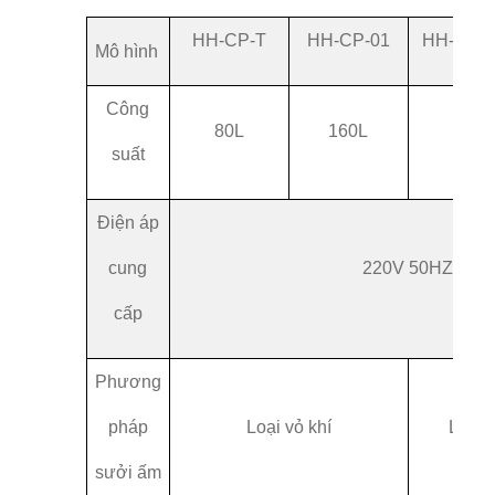
HH-CP-T
HH-CP-01
HH-CP-
Mô hình
Công
80L
160L
80L
suất
Điện áp
cung
220V 50HZ
cấp
Phương
pháp
Loại vỏ khí
Loại 
sưởi ấm