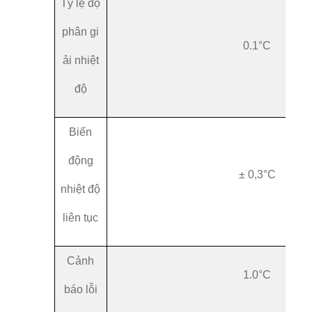
Tỷ lệ độ
phân gi
0.1°C
ải nhiệt
độ
Biến
động
± 0,3°C
nhiệt độ
liên tục
Cảnh
1.0°C
báo lỗi