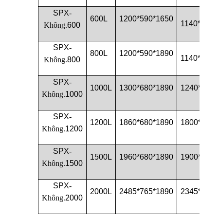
SPX
-
600L
1200*590*1650
1140*540*
Không.
600
SPX
-
800L
1200*590*1890
1140*540*
Không.
800
SPX
-
1000L
1300*680*1890
1240*620*
Không.
1000
SPX
-
1200L
1860*680*1890
1800*620*
Không.
1200
SPX
-
1500L
1960*680*1890
1900*620*
Không.
1500
SPX
-
2000L
2485*765*1890
2345*705*
Không.
2000