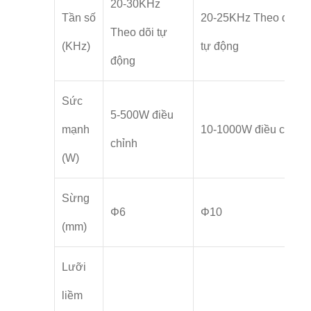
20-30KHz
Tần số
20-25KHz Theo dõi
Theo dõi tự
(KHz)
tự động
động
Sức
5-500W điều
mạnh
10-1000W điều chỉnh
chỉnh
(W)
Sừng
Φ6
Φ10
(mm)
Lưỡi
liềm