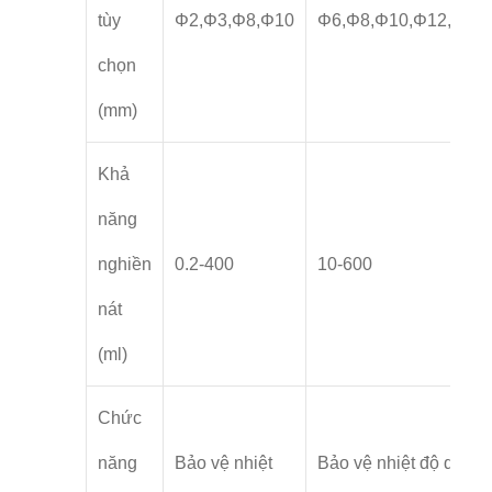
tùy
Φ2,Φ3,Φ8,Φ10
Φ6,Φ8,Φ10,Φ12,Φ15
chọn
(mm)
Khả
năng
nghiền
0.2-400
10-600
nát
(ml)
Chức
năng
Bảo vệ nhiệt
Bảo vệ nhiệt độ quá