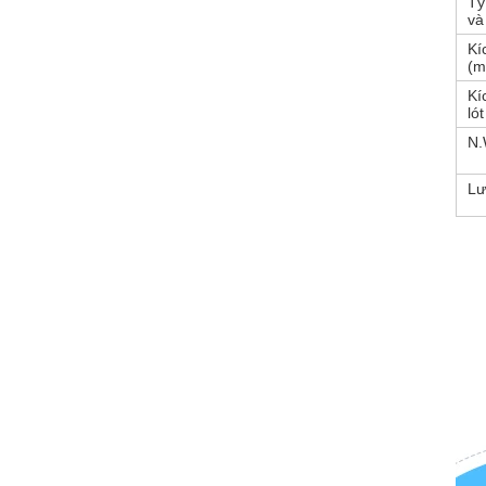
Tỷ
và
Kí
(m
Kí
ló
N.
Lư