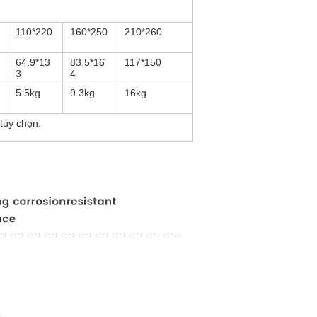
110*220
160*250
210*260
3
64.9*13
83.5*16
117*150
3
4
5.5kg
9.3kg
16kg
 tùy chọn.