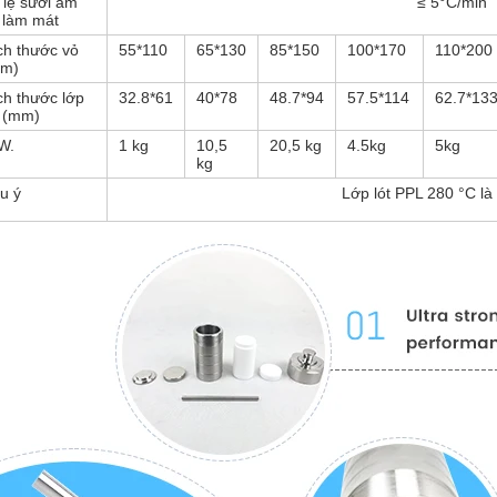
 lệ sưởi ấm
≤ 5°C/min
 làm mát
ch thước vỏ
55*110
65*130
85*150
100*170
110*200
m)
ch thước lớp
32.8*61
40*78
48.7*94
57.5*114
62.7*13
t (mm)
W.
1 kg
10,5
20,5 kg
4.5kg
5kg
kg
u ý
Lớp lót PPL 280 °C là