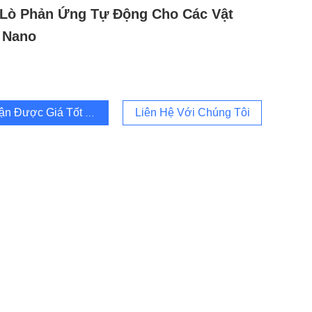
Lò Phản Ứng Tự Động Cho Các Vật
 Nano
ận Được Giá Tốt Nhất
Liên Hệ Với Chúng Tôi