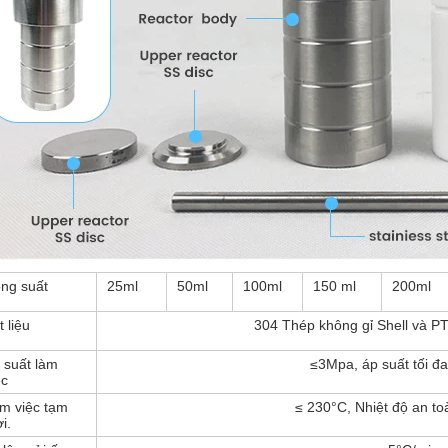
ng suất
25ml
50ml
100ml
150 ml
200ml
t liệu
304 Thép không gỉ Shell và PT
 suất làm
≤3Mpa, áp suất tối đ
ệc
m việc tạm
≤ 230°C, Nhiệt độ an to
i.