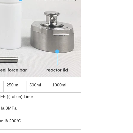
250 ml
500ml
1000ml
FE ((Teflon) Liner
a là 3MPa
àn là 200°C