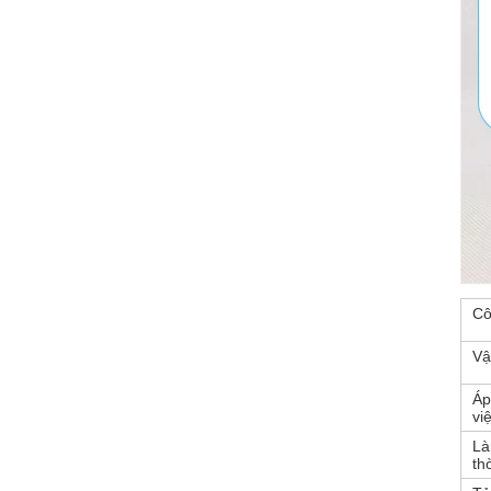
Cô
Vậ
Áp
vi
Là
thờ