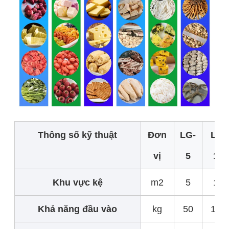
Thông số kỹ thuật
Đơn
LG-
LG-
vị
5
10
Khu vực kệ
m2
5
10
Khả năng đầu vào
kg
50
100