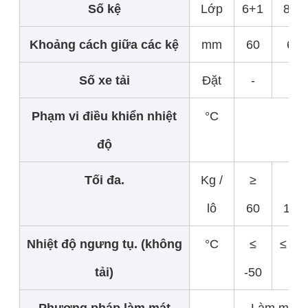
Số kệ
Lớp
6+1
8+1
Khoảng cách giữa các kệ
mm
60
60
Số xe tải
Đặt
-
-
Phạm vi điều khiển nhiệt
°C
độ
Tối đa.
Kg /
≥
≥
lô
60
120
Nhiệt độ ngưng tụ. (không
°C
≤
≤ -50
tải)
-50
Phương pháp làm mát
-
Làm mát