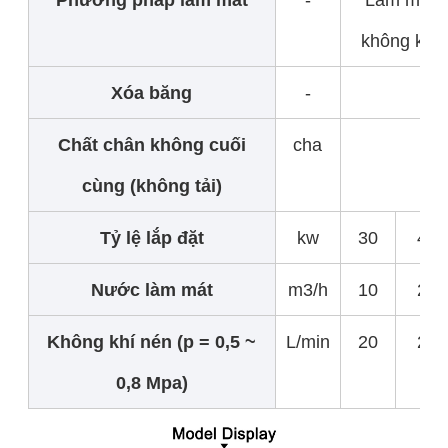
không khí
Xóa băng
-
Chất chân không cuối
cha
cùng (không tải)
Tỷ lệ lắp đặt
kw
30
45
Nước làm mát
m3/h
10
20
Không khí nén (p = 0,5 ~
L/min
20
20
0,8 Mpa)