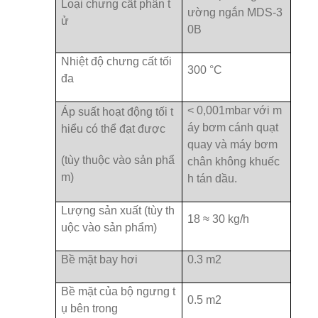
Loại chưng cất phân t
ường ngắn MDS-3
ử
0B
Nhiệt độ chưng cất tối
300 °C
đa
< 0,001mbar với m
Áp suất hoạt động tối t
áy bơm cánh quạt
hiểu có thể đạt được
quay và máy bơm
(tùy thuộc vào sản phẩ
chân không khuếc
m)
h tán dầu.
Lượng sản xuất (tùy th
18 ≈ 30 kg/h
uộc vào sản phẩm)
Bề mặt bay hơi
0.3 m2
Bề mặt của bộ ngưng t
0.5 m2
ụ bên trong