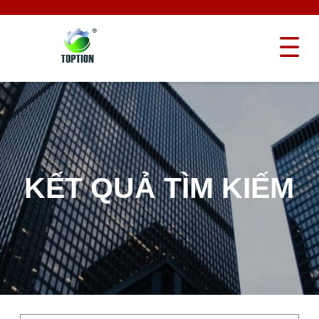
KẾT QUẢ TÌM KIẾM