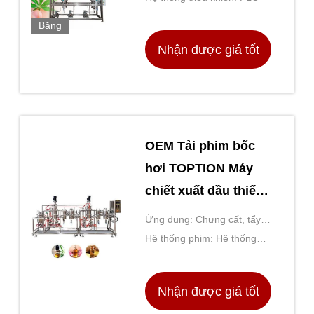
Băng
Hình
Nhận được giá tốt
nhất
OEM Tải phim bốc
hơi TOPTION Máy
chiết xuất dầu thiết
yếu công nghiệp
Ứng dụng: Chưng cất, tẩy,
tập trung
Hệ thống phim: Hệ thống
quay phim được xóa
Nhận được giá tốt