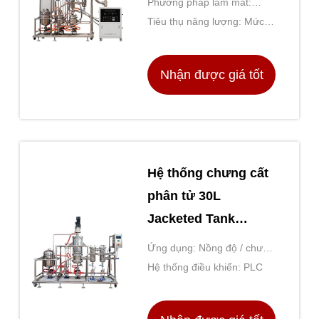
Phương pháp làm mát:
NƯỚC LÀM MÁT
Tiêu thụ năng lượng: Mức
thấp
Nhận được giá tốt
nhất
Hệ thống chưng cất
phân tử 30L
Jacketed Tank
Wiped Film
Ứng dụng: Nồng độ / chưng
Evaporator
cất
Hệ thống điều khiển: PLC