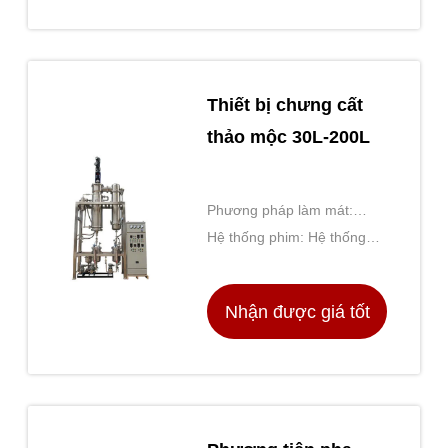
nhất
Thiết bị chưng cất
thảo mộc 30L-200L
Phương pháp làm mát:
NƯỚC LÀM MÁT
Hệ thống phim: Hệ thống
quay phim được xóa
Nhận được giá tốt
nhất