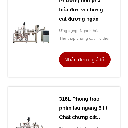
Phương tiện pha
hóa đơn vị chưng
cất đường ngắn
Ứng dụng: Ngành hóa
chất/Dược phẩm/Nhiệm vụ
Thu thập chưng cất: Tụ điện
thực phẩm
Nhận được giá tốt
nhất
316L Phong trào
phim lau ngang 5 lít
Chất chưng cất
đường ngắn