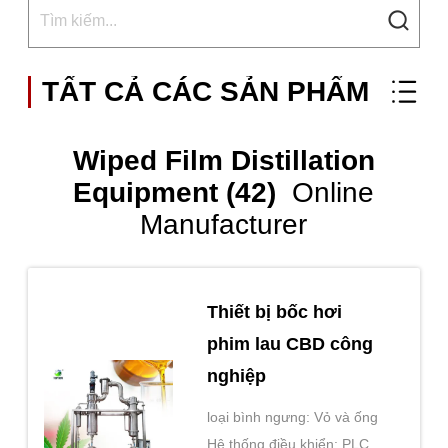
TẤT CẢ CÁC SẢN PHẨM
Wiped Film Distillation
Equipment (42)
Online
Manufacturer
Thiết bị bốc hơi
phim lau CBD công
nghiệp
loại bình ngưng: Vỏ và ống
Hệ thống điều khiển: PLC