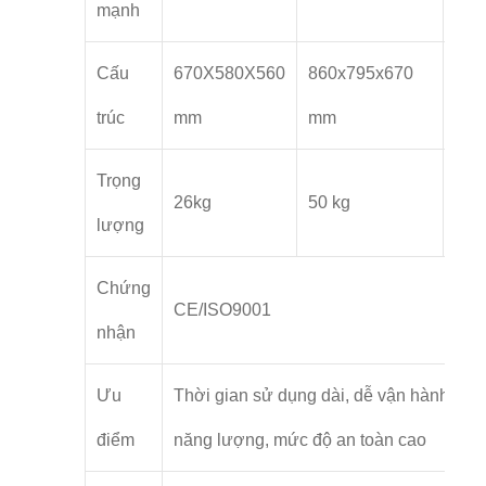
mạnh
Cấu
670X580X560
860x795x670
840
trúc
mm
mm
mm
Trọng
26kg
50 kg
63 
lượng
Chứng
CE/ISO9001
nhận
Ưu
Thời gian sử dụng dài, dễ vận hành, tiết
điểm
năng lượng, mức độ an toàn cao