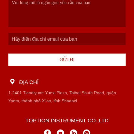
GỬI ĐI
ĐỊA CHỈ
1-2401 Tiandiyuan·Yuexi Plaza, Taibai South Road, quận
Yanta, thành phố Xi'an, tỉnh Shaanxi
TOPTION INSTRUMENT CO.,LTD