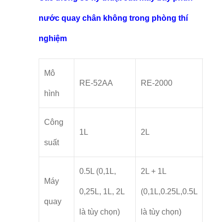
nước quay chân không trong phòng thí
nghiệm
Mô
RE-52AA
RE-2000
RE-
hình
Công
1L
2L
5L
suất
0.5L (0,1L,
2L + 1L
Máy
5L (
0,25L, 1L, 2L
(0,1L,0.25L,0.5L
quay
là t
là tùy chọn)
là tùy chọn)