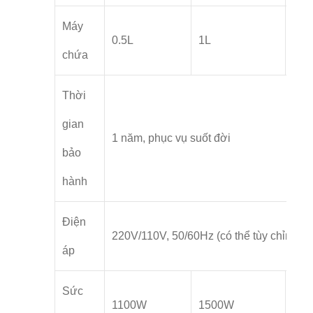
Máy
0.5L
1L
3L
chứa
Thời
gian
1 năm, phục vụ suốt đời
bảo
hành
Điện
220V/110V, 50/60Hz (có thể tùy chỉnh)
áp
Sức
1100W
1500W
22