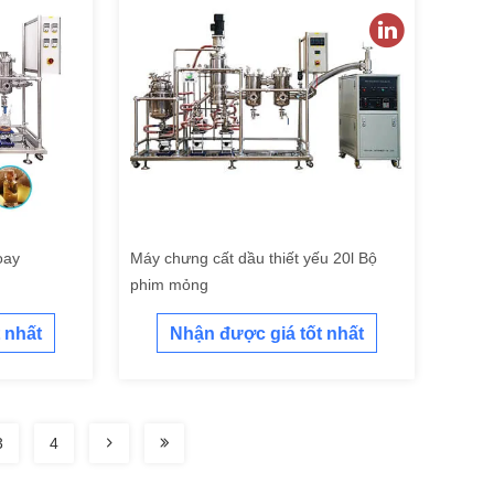
oay
Máy chưng cất dầu thiết yếu 20l Bộ
phim mỏng
 nhất
Nhận được giá tốt nhất
3
4