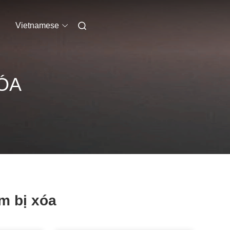
Vietnamese
XÓA
im bị xóa