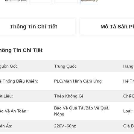
Thông Tin Chi Tiết
Mô Tả Sản 
hông Tin Chi Tiết
guồn Gốc
Trung Quốc
Hàng
ệ Thống Điều Khiển:
PLC/Màn Hình Cảm Ứng
Hệ T
t Liệu:
Thép Không Gỉ
Chế 
Bảo Vệ Quá Tải/Bảo Vệ Quá 
ảo Vệ An Toàn:
Loại:
Nóng
iện Áp:
220V -60hz
Giá B