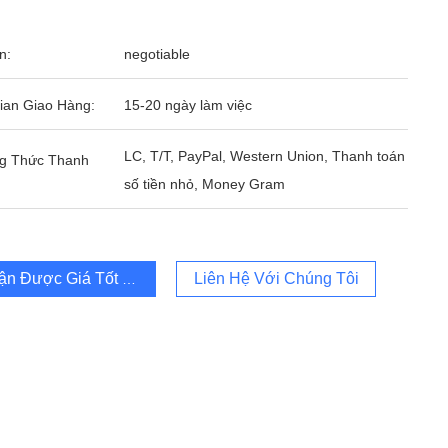
n:
negotiable
ian Giao Hàng:
15-20 ngày làm việc
LC, T/T, PayPal, Western Union, Thanh toán
g Thức Thanh
số tiền nhỏ, Money Gram
ận Được Giá Tốt Nhất
Liên Hệ Với Chúng Tôi