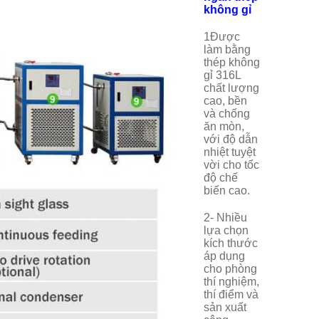
không gỉ
1Được
làm bằng
thép không
gỉ 316L
chất lượng
cao, bền
và chống
ăn mòn,
với độ dẫn
nhiệt tuyệt
vời cho tốc
độ chế
biến cao.
2- Nhiều
lựa chọn
kích thước
áp dụng
cho phòng
thí nghiệm,
thí điểm và
sản xuất