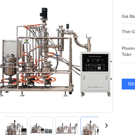
Giá Bá
Thời G
Phươn
Toán:
Nh