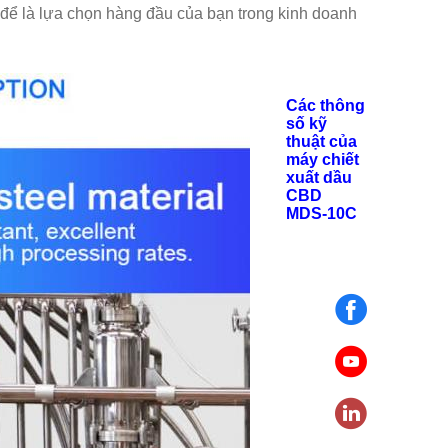
để là lựa chọn hàng đầu của bạn trong kinh doanh
Các thông
số kỹ
thuật của
máy chiết
xuất dầu
CBD
MDS-10C