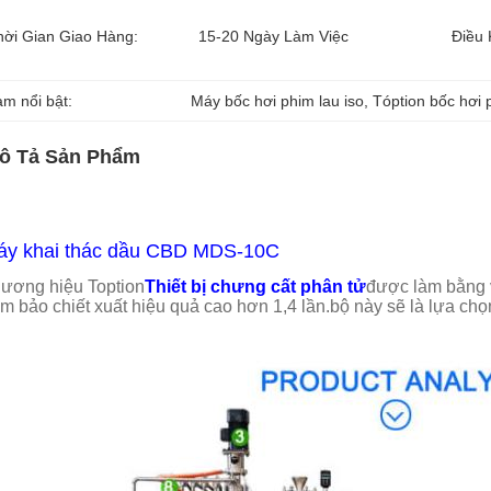
hời Gian Giao Hàng:
15-20 Ngày Làm Việc
Điều 
àm nổi bật:
Máy bốc hơi phim lau iso
, 
Tóption bốc hơi 
ô Tả Sản Phẩm
áy khai thác dầu CBD MDS-10C
ương hiệu Toption
Thiết bị chưng cất phân tử
được làm bằng vậ
m bảo chiết xuất hiệu quả cao hơn 1,4 lần.bộ này sẽ là lựa ch