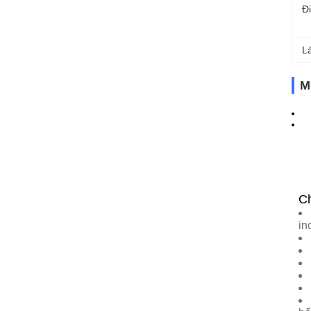
Đ
L
M
Ch
in