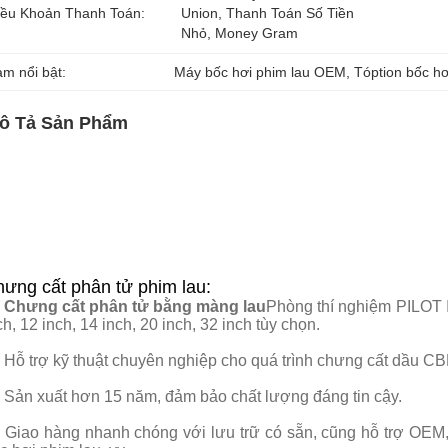
iều Khoản Thanh Toán:
Union, Thanh Toán Số Tiền 
Nhỏ, Money Gram
àm nổi bật:
Máy bốc hơi phim lau OEM
, 
Tóption bốc hơ
ô Tả Sản Phẩm
ưng cất phân tử phim lau:
Chưng cất phân tử bằng màng lau
Phòng thí nghiệm PILOT 
ch, 12 inch, 14 inch, 20 inch, 32 inch tùy chọn.
Hỗ trợ kỹ thuật chuyên nghiệp cho quá trình chưng cất dầu CB
Sản xuất hơn 15 năm, đảm bảo chất lượng đáng tin cậy.
Giao hàng nhanh chóng với lưu trữ có sẵn, cũng hỗ trợ OEM, 