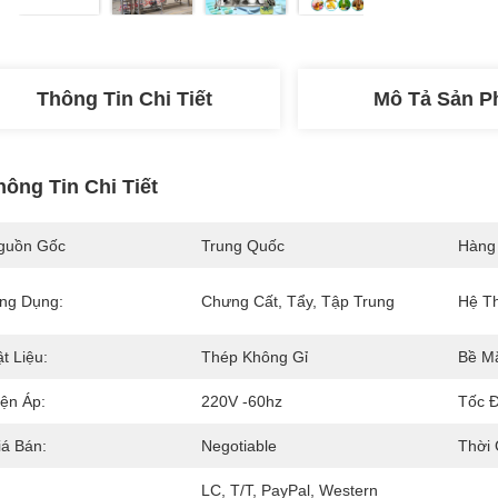
Thông Tin Chi Tiết
Mô Tả Sản 
hông Tin Chi Tiết
guồn Gốc
Trung Quốc
Hàng
ng Dụng:
Chưng Cất, Tẩy, Tập Trung
Hệ T
t Liệu:
Thép Không Gỉ
Bề Mặ
iện Áp:
220V -60hz
Tốc Đ
iá Bán:
Negotiable
Thời 
LC, T/T, PayPal, Western 