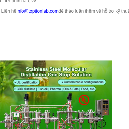
c hơi phim lau, vv
Liên hệ
info@toptionlab.com
để thảo luận thêm về hỗ trợ kỹ thuật