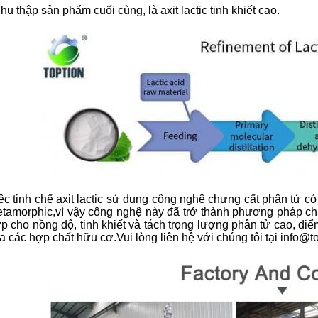
hu thập sản phẩm cuối cùng, là axit lactic tinh khiết cao.
ệc tinh chế axit lactic sử dụng công nghệ chưng cất phân tử có
tamorphic,vì vậy công nghệ này đã trở thành phương pháp chưn
p cho nồng độ, tinh khiết và tách trọng lượng phân tử cao, điể
a các hợp chất hữu cơ.Vui lòng liên hệ với chúng tôi tại info@to