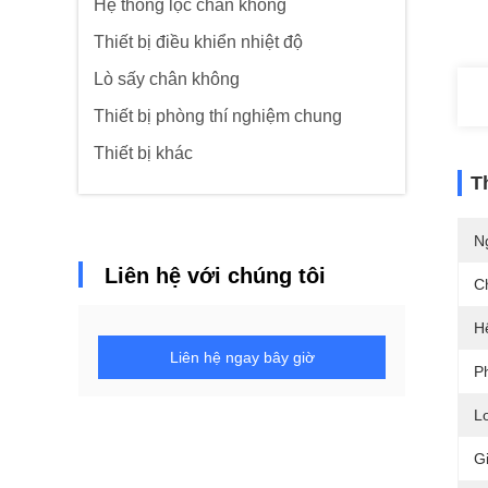
Hệ thống lọc chân không
Thiết bị điều khiển nhiệt độ
Lò sấy chân không
Thiết bị phòng thí nghiệm chung
Thiết bị khác
T
N
Liên hệ với chúng tôi
C
H
Liên hệ ngay bây giờ
P
Lo
G