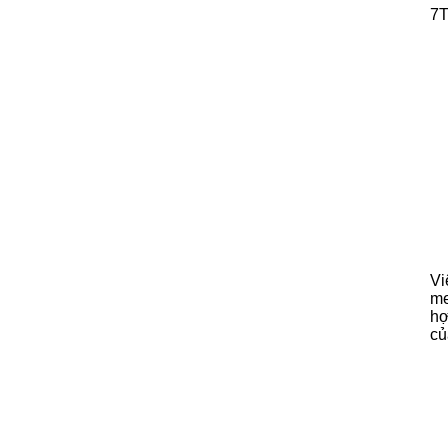
7T
Vi
me
hợ
củ