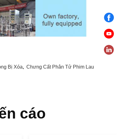
ỏng Bị Xóa
,
Chưng Cất Phân Tử Phim Lau
ến cáo