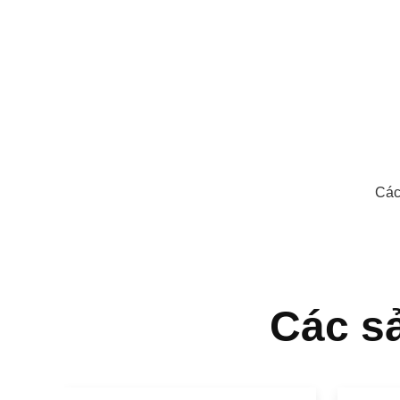
Các
Các s