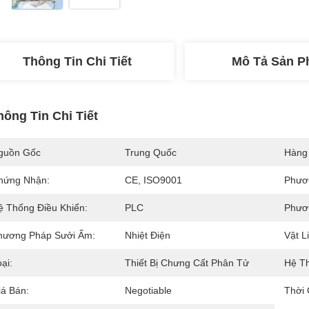
Thông Tin Chi Tiết
Mô Tả Sản 
hông Tin Chi Tiết
guồn Gốc
Trung Quốc
Hàng
hứng Nhận:
CE, ISO9001
Phươ
ệ Thống Điều Khiển:
PLC
Phươ
hương Pháp Sưởi Ấm:
Nhiệt Điện
Vật L
ại:
Thiết Bị Chưng Cất Phân Tử
Hệ T
iá Bán:
Negotiable
Thời 