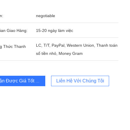
n:
negotiable
ian Giao Hàng:
15-20 ngày làm việc
LC, T/T, PayPal, Western Union, Thanh toán
g Thức Thanh
số tiền nhỏ, Money Gram
ận Được Giá Tốt Nhất
Liên Hệ Với Chúng Tôi