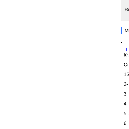
Đ
M
L
tử
Qu
1S
2-
3.
4.
5L
6.