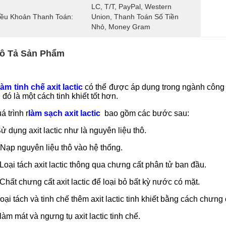
LC, T/T, PayPal, Western 
iều Khoản Thanh Toán:
Union, Thanh Toán Số Tiền 
Nhỏ, Money Gram
ô Tả Sản Phẩm
àm tinh chế axit lactic
có thể được áp dụng trong ngành côn
, đó là một cách tinh khiết tốt hơn.
á trình r
làm sạch axit lactic
bao gồm các bước sau:
ử dụng axit lactic như là nguyên liệu thô.
 Nạp nguyên liệu thô vào hệ thống.
 Loại tách axit lactic thông qua chưng cất phân tử ban đầu.
 Chất chưng cất axit lactic để loại bỏ bất kỳ nước có mặt.
oại tách và tinh chế thêm axit lactic tinh khiết bằng cách chưng
 làm mát và ngưng tụ axit lactic tinh chế.