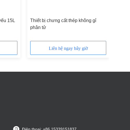
 yếu 15L
Thiết bị chưng cất thép không gỉ
phân tử
Liên hệ ngay bây giờ
Điện thoại: +86 15339151837