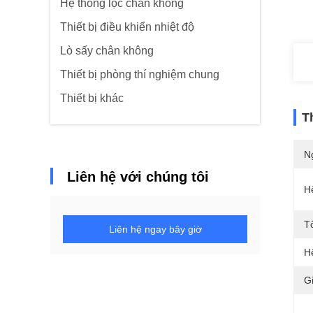
Hệ thống lọc chân không
Thiết bị điều khiển nhiệt độ
Lò sấy chân không
Thiết bị phòng thí nghiệm chung
Thiết bị khác
T
N
Liên hệ với chúng tôi
H
T
Liên hệ ngay bây giờ
H
G