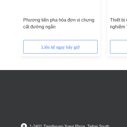
60l
Phương tiện pha hóa đơn vị chưng
Thiết bị
cất đường ngắn
nghiệm 
Liên hệ ngay bây giờ
1-2401 Tiandiyuan·Yuexi Plaza, Taibai South