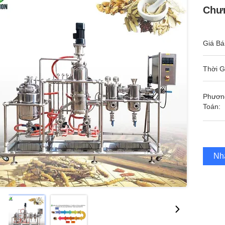
Chư
Giá Bá
Thời G
Phươn
Toán:
Nh