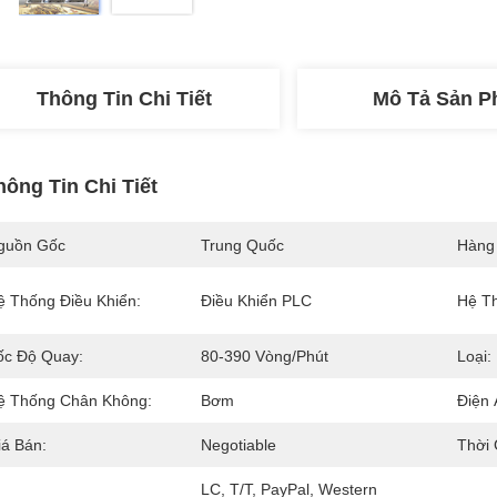
Thông Tin Chi Tiết
Mô Tả Sản 
hông Tin Chi Tiết
guồn Gốc
Trung Quốc
Hàng
ệ Thống Điều Khiển:
Điều Khiển PLC
Hệ T
ốc Độ Quay:
80-390 Vòng/phút
Loại:
ệ Thống Chân Không:
Bơm
Điện 
iá Bán:
Negotiable
Thời 
LC, T/T, PayPal, Western 