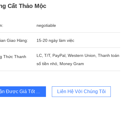
ng Cất Thảo Mộc
n:
negotiable
ian Giao Hàng:
15-20 ngày làm việc
LC, T/T, PayPal, Western Union, Thanh toán
g Thức Thanh
số tiền nhỏ, Money Gram
ận Được Giá Tốt Nhất
Liên Hệ Với Chúng Tôi