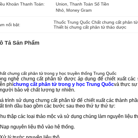
iều Khoản Thanh Toán:
Union, Thanh Toán Số Tiền 
Nhỏ, Money Gram
Thuốc Trung Quốc Chất chưng cất phân tử
àm nổi bật:
Thiết bị chưng cất phân tử thảo dược
ô Tả Sản Phẩm
hất chưng cất phân tử trong y học truyền thống Trung Quốc
ng nghệ chưng cất phân tử được áp dụng để chiết xuất các 
ễn phí
chưng cất phân tử trong y học Trung Quốc
và thực sự
 người bảo vệ chất lượng tự nhiên.
á trình sử dụng chưng cất phân tử để chiết xuất các thành phầ
ất tinh dầu bao gồm các bước sau theo thứ tự thứ tự:
hu thập các loại thảo mộc và sử dụng chúng làm nguyên liệu th
 Nạp nguyên liệu thô vào hệ thống.
 Xử lý trước nguyên liệu thô.