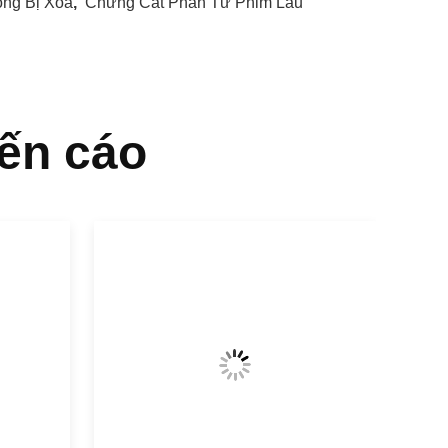
ỏng Bị Xóa
,
Chưng Cất Phân Tử Phim Lau
ến cáo