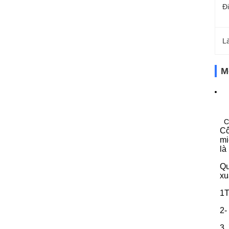
Đ
L
M
C
Cô
mi
là
Qu
xu
1T
2-
3.