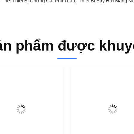
 Thẻ:
Thiết Bị Chưng Cất Phim Lau
,
Thiết Bị Bay Hơi Màng M
ản phẩm được khuy