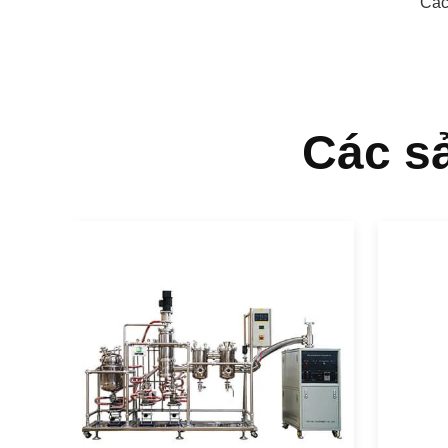
Các
Các s