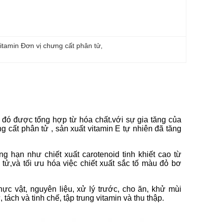
itamin Đơn vị chưng cất phân tử
, 
số đó được tổng hợp từ hóa chất.với sự gia tăng của
g cất phân tử , sản xuất vitamin E tự nhiên đã tăng
g hạn như chiết xuất carotenoid tinh khiết cao từ
 tử,và tối ưu hóa việc chiết xuất sắc tố màu đỏ bơ
ực vật, nguyên liệu, xử lý trước, cho ăn, khử mùi
tách và tinh chế, tập trung vitamin và thu thập.