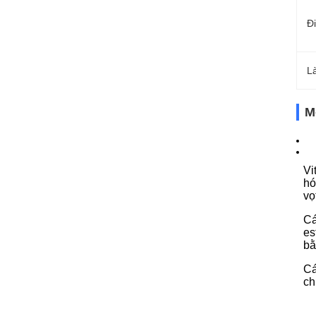
Đ
L
M
Vi
hó
vọ
C
es
bằ
Cá
ch