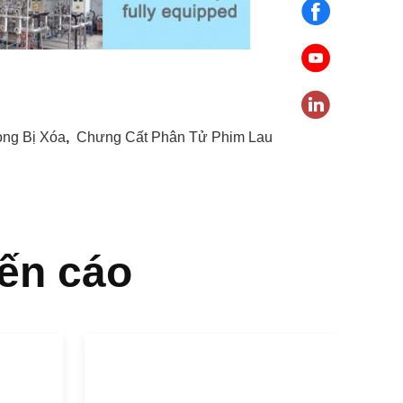
ỏng Bị Xóa
,
Chưng Cất Phân Tử Phim Lau
ến cáo