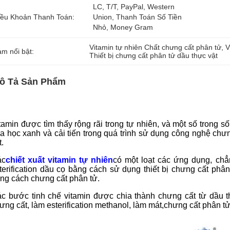
LC, T/T, PayPal, Western 
iều Khoản Thanh Toán:
Union, Thanh Toán Số Tiền 
Nhỏ, Money Gram
Vitamin tự nhiên Chất chưng cất phân tử
, 
V
àm nổi bật:
Thiết bị chưng cất phân tử dầu thực vật
ô Tả Sản Phẩm
tamin được tìm thấy rộng rãi trong tự nhiên, và một số trong 
a học xanh và cải tiến trong quá trình sử dụng công nghệ chưn
t.
ác
chiết xuất vitamin tự nhiên
có một loạt các ứng dụng, chẳn
terification dầu cọ bằng cách sử dụng thiết bị chưng cất phân
ng cách chưng cất phân tử.
c bước tinh chế vitamin được chia thành chưng cất từ dầu th
ưng cất, làm esterification methanol, làm mát,chưng cất phân tử, 