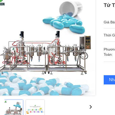
Tử T
Giá Bá
Thời G
Phươn
Toán:
Nh