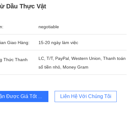
ừ Dầu Thực Vật
n:
negotiable
ian Giao Hàng:
15-20 ngày làm việc
LC, T/T, PayPal, Western Union, Thanh toán
g Thức Thanh
số tiền nhỏ, Money Gram
ận Được Giá Tốt Nhất
Liên Hệ Với Chúng Tôi