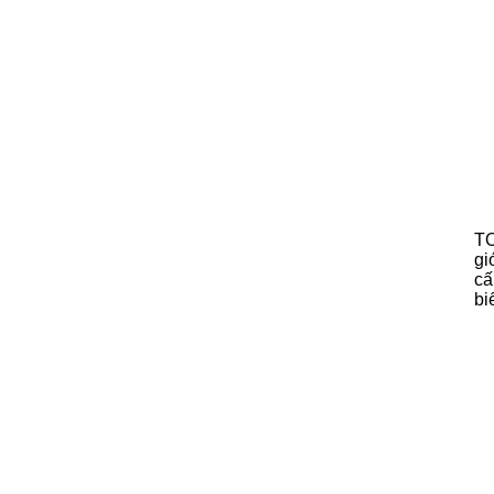
TO
gi
cấ
bi