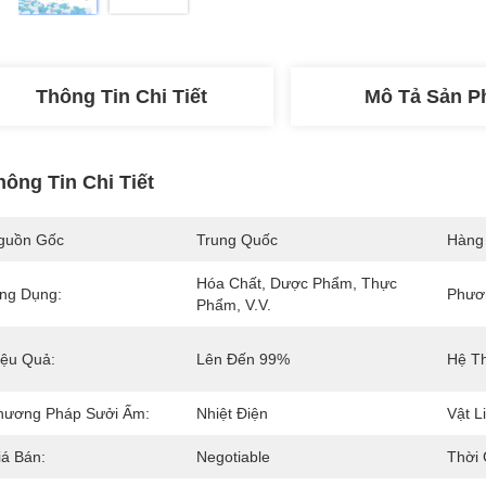
Thông Tin Chi Tiết
Mô Tả Sản 
hông Tin Chi Tiết
guồn Gốc
Trung Quốc
Hàng
Hóa Chất, Dược Phẩm, Thực 
ng Dụng:
Phươ
Phẩm, V.v.
iệu Quả:
Lên Đến 99%
Hệ T
hương Pháp Sưởi Ấm:
Nhiệt Điện
Vật L
iá Bán:
Negotiable
Thời 