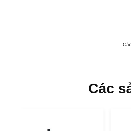
Các
Các s